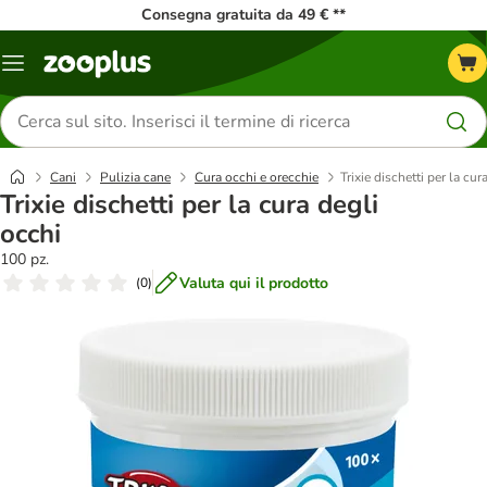
Consegna gratuita da 49 € **
Overview
catalogo
Cerca
prodotti
Cani
Pulizia cane
Cura occhi e orecchie
Trixie dischetti per la cur
Trixie dischetti per la cura degli
occhi
100 pz.
Valuta qui il prodotto
(
0
)