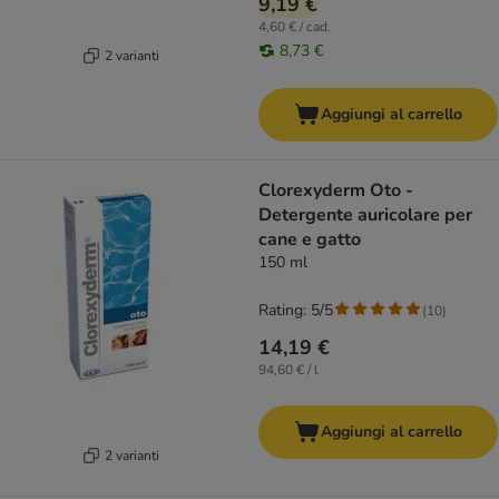
9,19 €
4,60 € / cad.
8,73 €
2 varianti
Aggiungi al carrello
Clorexyderm Oto -
Detergente auricolare per
cane e gatto
150 ml
Rating: 5/5
(
10
)
14,19 €
94,60 € / l
Aggiungi al carrello
2 varianti