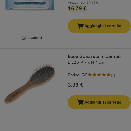
Prezzo reg.
17,94 €
16,79 €
Aggiungi al carrello
4 varianti
kooa Spazzola in bambù
L 22 x P 7 x H 4 cm
Rating: 5/5
(
1
)
3,99 €
Aggiungi al carrello