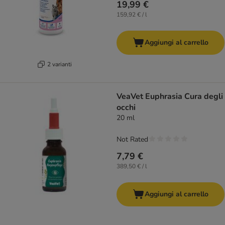
19,99 €
159,92 € / l
Aggiungi al carrello
2 varianti
VeaVet Euphrasia Cura degli
occhi
20 ml
Not Rated
7,79 €
389,50 € / l
Aggiungi al carrello