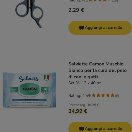
Rating: 4/5
(
29
)
2,29 €
Aggiungi al carrello
Salviette Camon Muschio
Bianco per la cura del pelo
di cani e gatti
Set %: 12 x 40 pz
Rating: 4.5/5
(
6
)
Prezzo reg.
38,28 €
34,99 €
Aggiungi al carrello