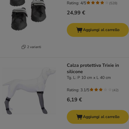
Rating: 4/5
(
528
)
24,99 €
Aggiungi al carrello
2 varianti
Calza protettiva Trixie in
silicone
Tg. L: P 10 cm x L 40 cm
Rating: 3.1/5
(
42
)
6,19 €
Aggiungi al carrello