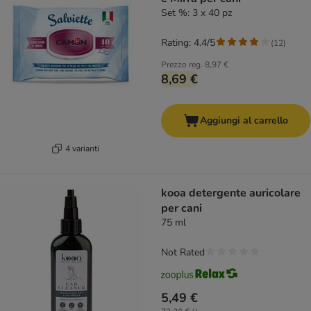
Set %: 3 x 40 pz
Rating: 4.4/5
(
12
)
Prezzo reg.
8,97 €
8,69 €
Aggiungi al carrello
4 varianti
kooa detergente auricolare
per cani
75 ml
Not Rated
5,49 €