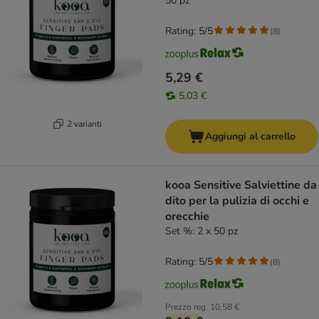
50 pz
Rating: 5/5
(
8
)
5,29 €
5,03 €
2 varianti
Aggiungi al carrello
kooa Sensitive Salviettine da
dito per la pulizia di occhi e
orecchie
Set %: 2 x 50 pz
Rating: 5/5
(
8
)
Prezzo reg.
10,58 €