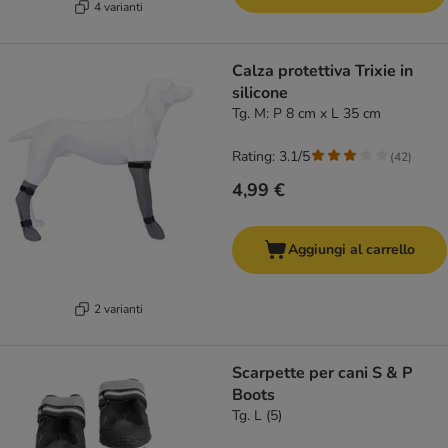
4 varianti
Calza protettiva Trixie in
silicone
Tg. M: P 8 cm x L 35 cm
Rating: 3.1/5
(
42
)
4,99 €
Aggiungi al carrello
2 varianti
Scarpette per cani S & P
Boots
Tg. L (5)