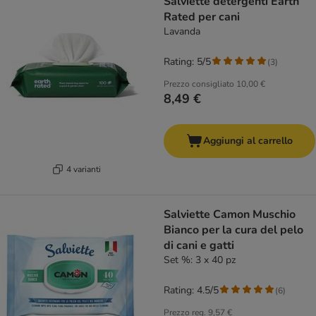
Salviette detergenti Earth
Rated per cani
Lavanda
Rating: 5/5
(
3
)
Prezzo consigliato
10,00 €
8,49 €
Aggiungi al carrello
4 varianti
Salviette Camon Muschio
Bianco per la cura del pelo
di cani e gatti
Set %: 3 x 40 pz
Rating: 4.5/5
(
6
)
Prezzo reg.
9,57 €