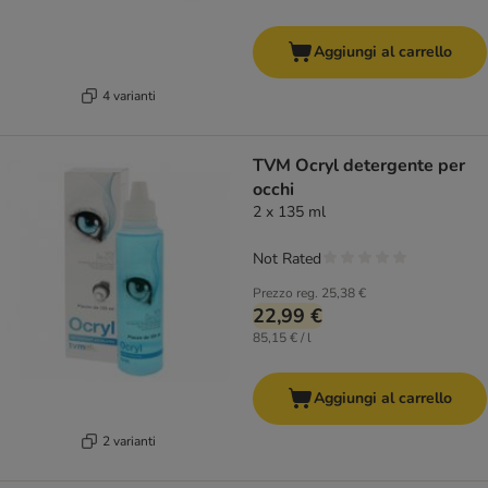
Aggiungi al carrello
4 varianti
TVM Ocryl detergente per
occhi
2 x 135 ml
Not Rated
Prezzo reg.
25,38 €
22,99 €
85,15 € / l
Aggiungi al carrello
2 varianti