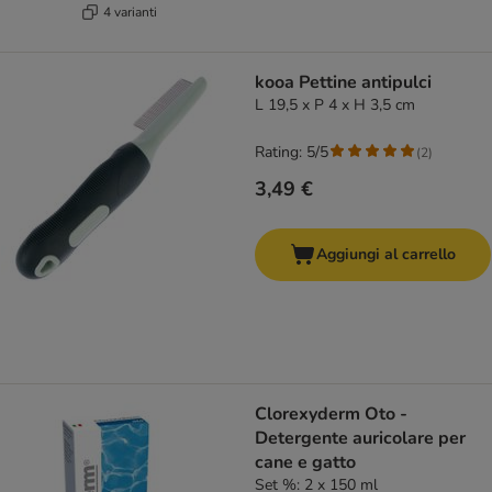
4 varianti
kooa Pettine antipulci
L 19,5 x P 4 x H 3,5 cm
Rating: 5/5
(
2
)
3,49 €
Aggiungi al carrello
Clorexyderm Oto -
Detergente auricolare per
cane e gatto
Set %: 2 x 150 ml