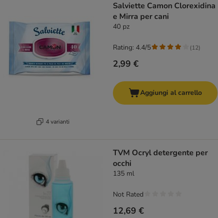
Salviette Camon Clorexidina
e Mirra per cani
40 pz
Rating: 4.4/5
(
12
)
2,99 €
Aggiungi al carrello
4 varianti
TVM Ocryl detergente per
occhi
135 ml
Not Rated
12,69 €