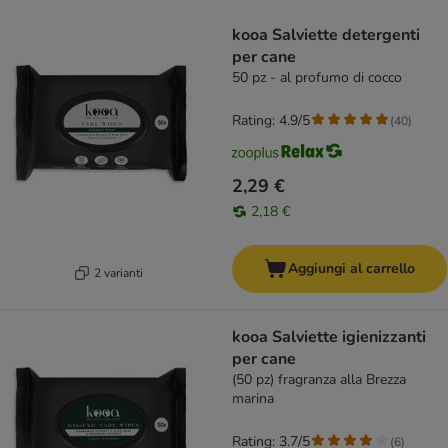
product items have been changed
kooa Salviette detergenti
per cane
50 pz - al profumo di cocco
Rating: 4.9/5
(
40
)
2,29 €
2,18 €
Aggiungi al carrello
2 varianti
kooa Salviette igienizzanti
per cane
(50 pz) fragranza alla Brezza
marina
Rating: 3.7/5
(
6
)