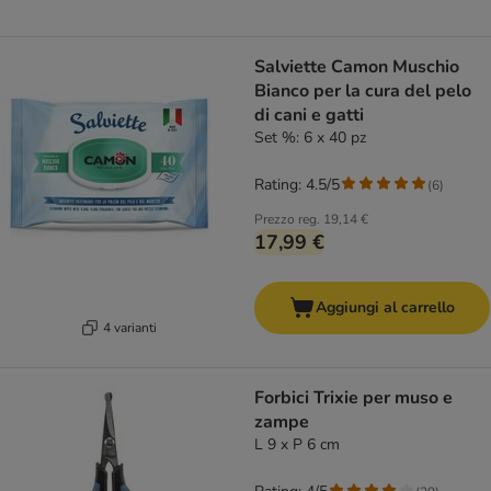
Salviette Camon Muschio
Bianco per la cura del pelo
di cani e gatti
Set %: 6 x 40 pz
Rating: 4.5/5
(
6
)
Prezzo reg.
19,14 €
17,99 €
Aggiungi al carrello
4 varianti
Forbici Trixie per muso e
zampe
L 9 x P 6 cm