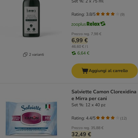
Set %: 2 x 75 ml
Rating: 3.8/5
(
9
)
Prezzo reg.
7,98 €
6,99 €
46,60 € / l
6,64 €
2 varianti
Aggiungi al carrello
Salviette Camon Clorexidina
e Mirra per cani
Set %: 12 x 40 pz
Rating: 4.4/5
(
12
)
Prezzo reg.
35,88 €
32,49 €