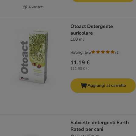
4 varianti
Otoact Detergente
auricolare
100 ml
Rating: 5/5
(
1
)
11,19 €
111,90 € / l
Aggiungi al carrello
Salviette detergenti Earth
Rated per cani
Senza profumo