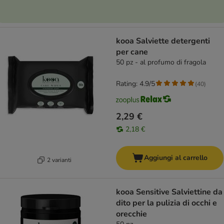
kooa Salviette detergenti
per cane
50 pz - al profumo di fragola
Rating: 4.9/5
(
40
)
2,29 €
2,18 €
Aggiungi al carrello
2 varianti
kooa Sensitive Salviettine da
dito per la pulizia di occhi e
orecchie