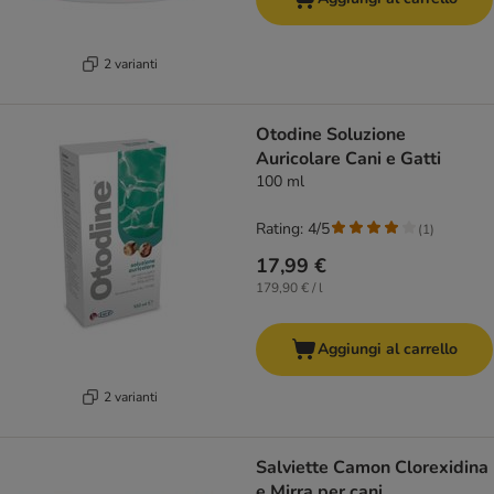
2 varianti
Otodine Soluzione
Auricolare Cani e Gatti
100 ml
Rating: 4/5
(
1
)
17,99 €
179,90 € / l
Aggiungi al carrello
2 varianti
Salviette Camon Clorexidina
e Mirra per cani