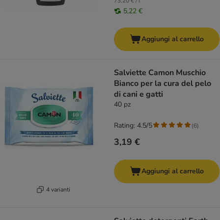
73,20 € / l
5,22 €
Aggiungi al carrello
Salviette Camon Muschio
Bianco per la cura del pelo
di cani e gatti
40 pz
Rating: 4.5/5
(
6
)
3,19 €
Aggiungi al carrello
4 varianti