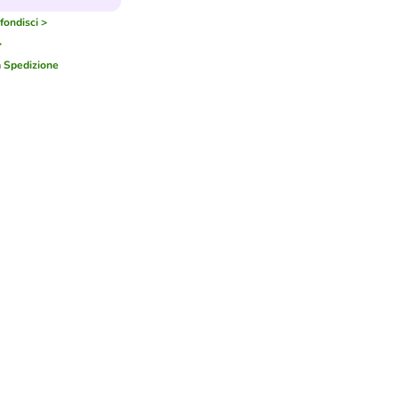
ondisci >
>
a
Spedizione