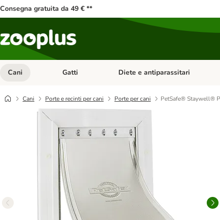
Consegna gratuita da 49 € **
Cani
Gatti
Diete e antiparassitari
Apri Menu Categoria: Cani
Apri Menu Categoria: Gatti
Cani
Porte e recinti per cani
Porte per cani
PetSafe® Staywell® Po