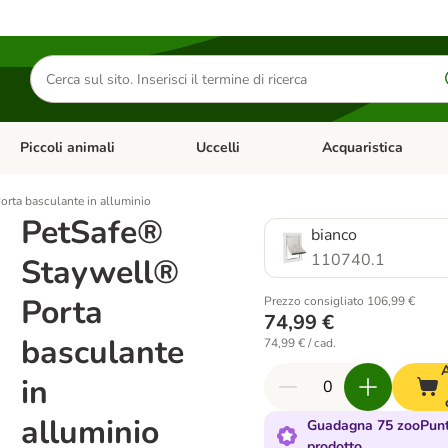
Cerca
prodotti
Piccoli animali
Uccelli
Acquaristica
Apri Menu Categoria: Diete e antiparassitari
Apri Menu Categoria: Piccoli animali
Apri Menu Categoria: U
rta basculante in alluminio
PetSafe®
bianco
110740.1
Staywell®
Porta
Prezzo consigliato 106,99 €
74,99 €
basculante
74,99 € / cad.
A
in
alluminio
Guadagna 75 zooPunt
prodotto