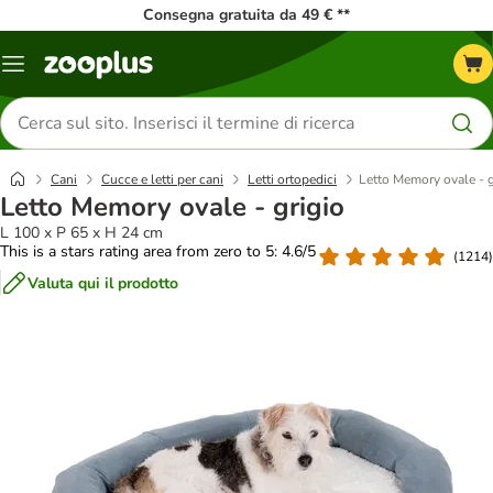
Consegna gratuita da 49 € **
Overview
catalogo
Cerca
prodotti
Cani
Cucce e letti per cani
Letti ortopedici
Letto Memory ovale - g
Letto Memory ovale - grigio
L 100 x P 65 x H 24 cm
This is a stars rating area from zero to 5: 4.6/5
(
1214
)
Valuta qui il prodotto