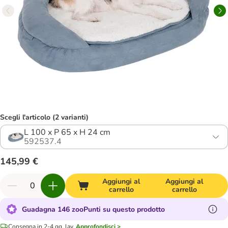
Scegli l'articolo (2 varianti)
L 100 x P 65 x H 24 cm
592537.4
145,99 €
Aggiungi al
Aggiungi al
carrello
carrello
Guadagna 146 zooPunti su questo prodotto
Consegna in 2-4 gg. lav.
Approfondisci >