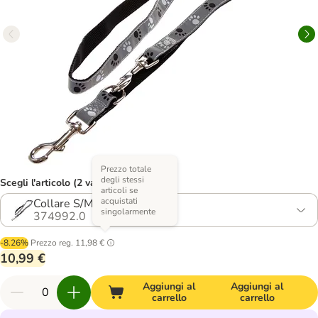
Prezzo totale
degli stessi
Scegli l'articolo (2 varianti)
articoli se
acquistati
Collare S/M + guinzaglio
singolarmente
374992.0
-8.26%
Prezzo reg.
11,98 €
10,99 €
Aggiungi al
Aggiungi al
carrello
carrello