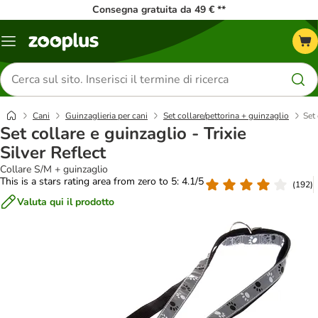
Consegna gratuita da 49 € **
Overview
catalogo
Cerca
prodotti
Cani
Guinzaglieria per cani
Set collare/pettorina + guinzaglio
Set 
Set collare e guinzaglio - Trixie
Silver Reflect
Collare S/M + guinzaglio
This is a stars rating area from zero to 5: 4.1/5
(
192
)
Valuta qui il prodotto