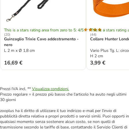
This is a stars rating area from zero to 5: 4/5
This is a stars rating 
(
20
)
(
44
)
Guinzaglio Trixie Cavo addestramento -
Collare Hunter Lond
nero
L 2 m x Ø 1,8 cm
Vario Plus Tg. L: cir
H 2 cm
16,69 €
3,99 €
Prezzi IVA incl. **
Visualizza condizioni.
Prezzo regolare = il prezzo più basso che l'articolo ha avuto negli ultimi
30 giorni
zooplus ha il diritto di utilizzare il tuo indirizzo e-mail per l'invio di
pubblicità diretta relativa a propri prodotti o servizi simili. Puoi opporti in
qualsiasi momento senza sostenere alcun costo, se non quelli di
trasmissione secondo le tariffe di base, contattando il Servizio Clienti di