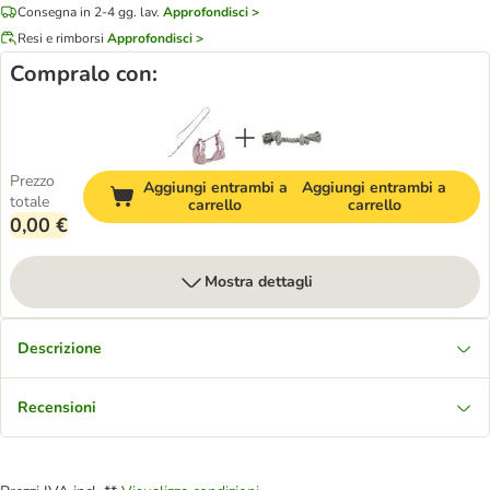
Consegna in 2-4 gg. lav.
Approfondisci >
Resi e rimborsi
Approfondisci >
Compralo con:
Prezzo
Aggiungi entrambi a
Aggiungi entrambi a
totale
carrello
carrello
0,00 €
Mostra dettagli
Descrizione
Recensioni