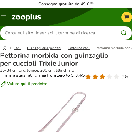
Consegna gratuita da 49 € **
Overview
catalogo
Cerca
prodotti
Cani
Guinzaglieria per cani
Pettorine cani
Pettorina morbida con g
Pettorina morbida con guinzaglio
per cuccioli Trixie Junior
26-34 cm circ. torace, 200 cm, lilla chiaro
This is a stars rating area from zero to 5: 3.4/5
(
49
)
Valuta qui il prodotto