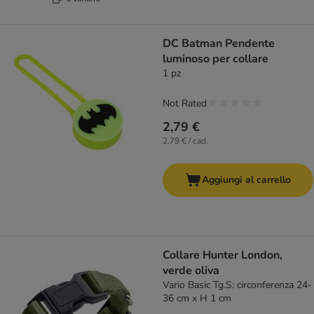
DC Batman Pendente
luminoso per collare
1 pz
Not Rated
2,79 €
2,79 € / cad.
Aggiungi al carrello
Collare Hunter London,
verde oliva
Vario Basic Tg.S: circonferenza 24-
36 cm x H 1 cm