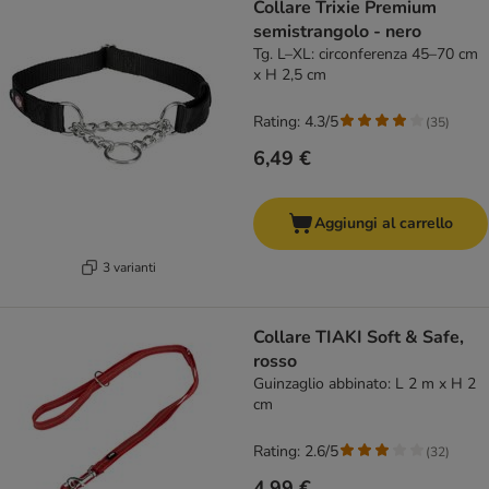
Collare Trixie Premium
semistrangolo - nero
Tg. L–XL: circonferenza 45–70 cm
x H 2,5 cm
Rating: 4.3/5
(
35
)
6,49 €
Aggiungi al carrello
3 varianti
Collare TIAKI Soft & Safe,
rosso
Guinzaglio abbinato: L 2 m x H 2
cm
Rating: 2.6/5
(
32
)
4,99 €