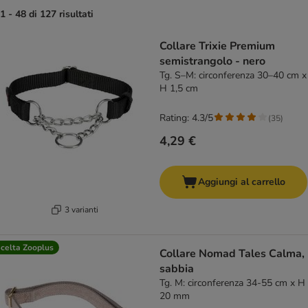
1 - 48 di 127 risultati
product items have been changed
Collare Trixie Premium
semistrangolo - nero
Tg. S–M: circonferenza 30–40 cm x
H 1,5 cm
Rating: 4.3/5
(
35
)
4,29 €
Aggiungi al carrello
3 varianti
celta Zooplus
Collare Nomad Tales Calma,
sabbia
Tg. M: circonferenza 34-55 cm x H
20 mm