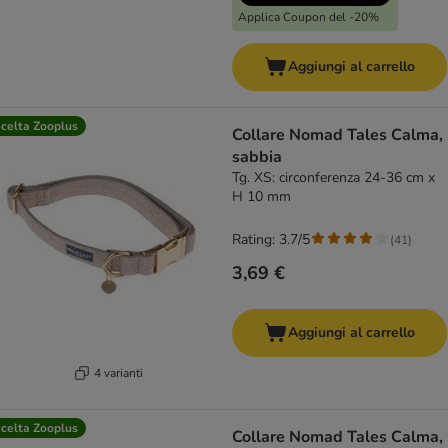
Applica Coupon del -20%
Aggiungi al carrello
celta Zooplus
Collare Nomad Tales Calma,
sabbia
Tg. XS: circonferenza 24-36 cm x
H 10 mm
Rating: 3.7/5
(
41
)
3,69 €
Aggiungi al carrello
4 varianti
celta Zooplus
Collare Nomad Tales Calma,