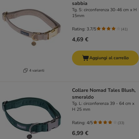
sabbia
Tg. S: circonferenza 30-46 cm x H
15mm
Rating: 3.7/5
(
41
)
4,69 €
Aggiungi al carrello
4 varianti
Collare Nomad Tales Blush,
smeraldo
Tg. L: circonferenza 39 - 64 cm x
H 25 mm
Rating: 4/5
(
33
)
6,99 €