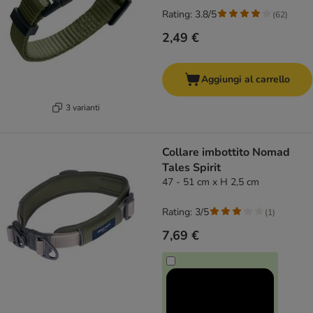
Rating: 3.8/5
(
62
)
2,49 €
Aggiungi al carrello
3 varianti
Collare imbottito Nomad
Tales Spirit
47 - 51 cm x H 2,5 cm
Rating: 3/5
(
1
)
7,69 €