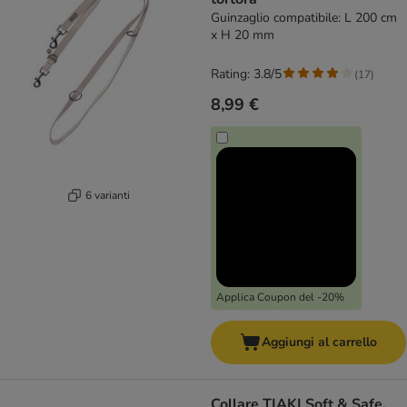
Guinzaglio compatibile: L 200 cm
x H 20 mm
Rating: 3.8/5
(
17
)
8,99 €
6 varianti
Applica Coupon del -20%
Aggiungi al carrello
Collare TIAKI Soft & Safe,