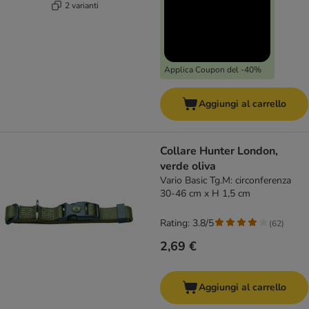
2 varianti
Applica Coupon del -40%
Aggiungi al carrello
Collare Hunter London,
verde oliva
Vario Basic Tg.M: circonferenza
30-46 cm x H 1,5 cm
Rating: 3.8/5
(
62
)
2,69 €
Aggiungi al carrello