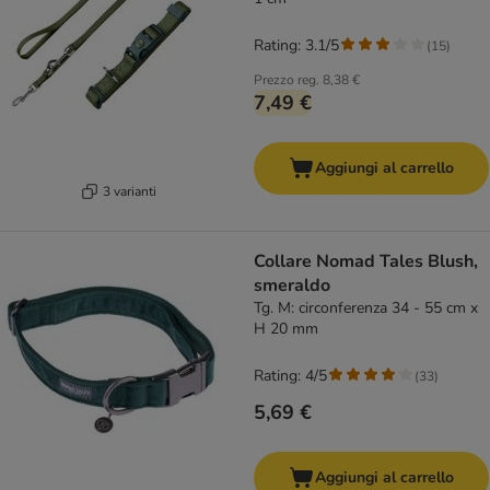
Rating: 3.1/5
(
15
)
Prezzo reg.
8,38 €
7,49 €
Aggiungi al carrello
3 varianti
Collare Nomad Tales Blush,
smeraldo
Tg. M: circonferenza 34 - 55 cm x
H 20 mm
Rating: 4/5
(
33
)
5,69 €
Aggiungi al carrello