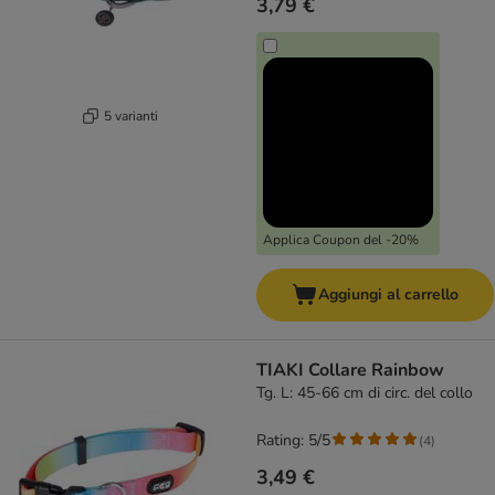
3,79 €
5 varianti
Applica Coupon del -20%
Aggiungi al carrello
TIAKI Collare Rainbow
Tg. L: 45-66 cm di circ. del collo
Rating: 5/5
(
4
)
3,49 €