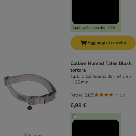
Applica Coupon del -20%
Aggiungi al carrello
Collare Nomad Tales Blush,
tortora
Tg. L: circonferenza 39 - 64 cm x
H 25 mm
Rating: 3.8/5
(
17
)
6,99 €
6 varianti