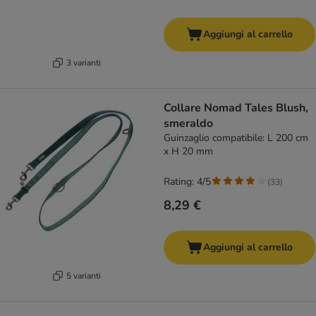
Aggiungi al carrello
3 varianti
Collare Nomad Tales Blush,
smeraldo
Guinzaglio compatibile: L 200 cm
x H 20 mm
Rating: 4/5
(
33
)
8,29 €
Aggiungi al carrello
5 varianti