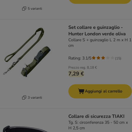
5 varianti
Set collare e guinzaglio -
Hunter London verde oliva
Collare S + guinzaglio L 2 m x H 1
cm
Rating: 3.1/5
(
15
)
Prezzo reg.
8,18 €
7,29 €
Aggiungi al carrello
3 varianti
Collare di sicurezza TIAKI
Tg. S: circonferenza 35 - 50 cm x
H 2,5 cm