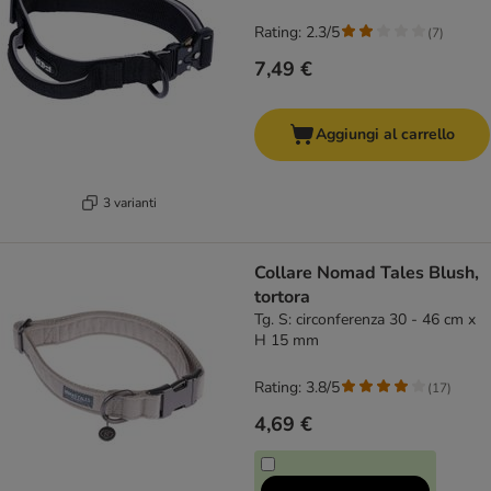
Rating: 2.3/5
(
7
)
7,49 €
Aggiungi al carrello
3 varianti
Collare Nomad Tales Blush,
tortora
Tg. S: circonferenza 30 - 46 cm x
H 15 mm
Rating: 3.8/5
(
17
)
4,69 €