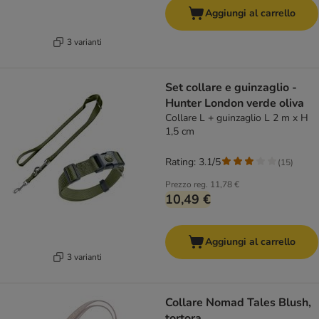
Aggiungi al carrello
3 varianti
Set collare e guinzaglio -
Hunter London verde oliva
Collare L + guinzaglio L 2 m x H
1,5 cm
Rating: 3.1/5
(
15
)
Prezzo reg.
11,78 €
10,49 €
Aggiungi al carrello
3 varianti
Collare Nomad Tales Blush,
tortora