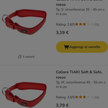
rosso
Tg. S: circonferenza 35 - 45 cm x
H 4 cm
Rating: 2.6/5
(
32
)
3,19 €
Aggiungi al carrello
3 varianti
Collare TIAKI Soft & Safe,
rosso
Tg. M: circonferenza 45 - 55 cm x
H 4 cm
Rating: 2.6/5
(
32
)
3,79 €