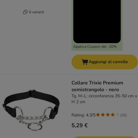
6 varianti
Applica Coupon del -20%
Aggiungi al carrello
Collare Trixie Premium
semistrangolo - nero
Tg. M–L: circonferenza 35–50 cm x
H 2 cm
Rating: 4.3/5
(
35
)
5,29 €