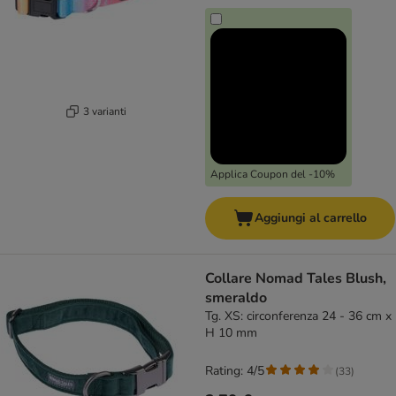
3 varianti
Applica Coupon del -10%
Aggiungi al carrello
Collare Nomad Tales Blush,
smeraldo
Tg. XS: circonferenza 24 - 36 cm x
H 10 mm
Rating: 4/5
(
33
)