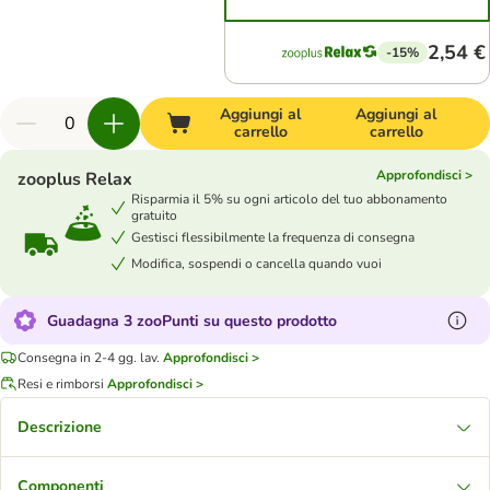
2,54 €
-15%
Aggiungi al
Aggiungi al
carrello
carrello
Approfondisci >
zooplus Relax
Risparmia il 5% su ogni articolo del tuo abbonamento
gratuito
Gestisci flessibilmente la frequenza di consegna
Modifica, sospendi o cancella quando vuoi
Guadagna 3 zooPunti su questo prodotto
Consegna in 2-4 gg. lav.
Approfondisci >
Resi e rimborsi
Approfondisci >
Descrizione
Componenti