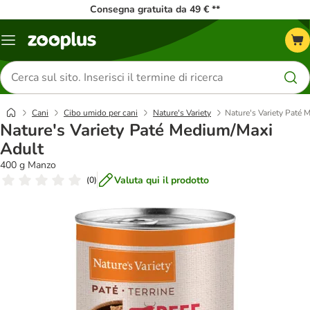
Consegna gratuita da 49 € **
Overview
catalogo
Cerca
prodotti
Cani
Cibo umido per cani
Nature's Variety
Nature's Variety Paté
Nature's Variety Paté Medium/Maxi
Adult
400 g Manzo
Valuta qui il prodotto
(
0
)