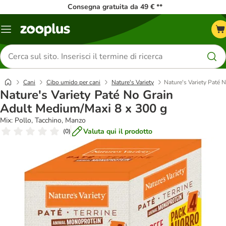
Consegna gratuita da 49 € **
Overview
catalogo
Cerca
prodotti
Cani
Cibo umido per cani
Nature's Variety
Nature's Variety Paté 
Nature's Variety Paté No Grain
Adult Medium/Maxi 8 x 300 g
Mix: Pollo, Tacchino, Manzo
Valuta qui il prodotto
(
0
)