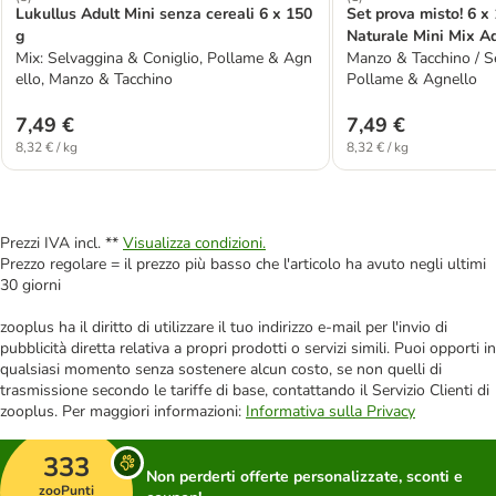
Lukullus Adult Mini senza cereali 6 x 150
Set prova misto! 6 x
g
Naturale Mini Mix Ad
Mix: Selvaggina & Coniglio, Pollame & Agn
salvafreschezza
Manzo & Tacchino / Se
ello, Manzo & Tacchino
Pollame & Agnello
7,49 €
7,49 €
8,32 € / kg
8,32 € / kg
Prezzi IVA incl. **
Visualizza condizioni.
Prezzo regolare = il prezzo più basso che l'articolo ha avuto negli ultimi
30 giorni
zooplus ha il diritto di utilizzare il tuo indirizzo e-mail per l'invio di
pubblicità diretta relativa a propri prodotti o servizi simili. Puoi opporti in
qualsiasi momento senza sostenere alcun costo, se non quelli di
trasmissione secondo le tariffe di base, contattando il Servizio Clienti di
zooplus. Per maggiori informazioni:
Informativa sulla Privacy
333
Non perderti offerte personalizzate, sconti e
zooPunti