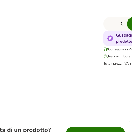
Guadagn
prodott
Consegna in 2-
Resi e rimborsi
Tutti i prezzi IVA i
lta di un prodotto?