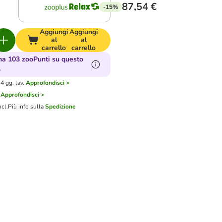
87,54 €
-15%
Aggiungi
Aggiungi
al
al
carrello
carrello
a 103 zooPunti su questo
o
4 gg. lav.
Approfondisci >
Approfondisci >
ncl.
Più info sulla
Spedizione