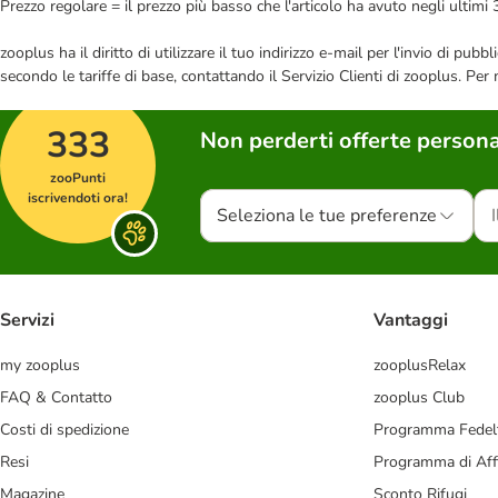
Prezzo regolare = il prezzo più basso che l'articolo ha avuto negli ultimi 
zooplus ha il diritto di utilizzare il tuo indirizzo e-mail per l'invio di pu
secondo le tariffe di base, contattando il Servizio Clienti di zooplus. Per
333
Non perderti offerte persona
zooPunti
iscrivendoti ora!
Seleziona le tue preferenze
Servizi
Vantaggi
my zooplus
zooplusRelax
FAQ & Contatto
zooplus Club
Costi di spedizione
Programma Fedel
Resi
Programma di Affi
Magazine
Sconto Rifugi