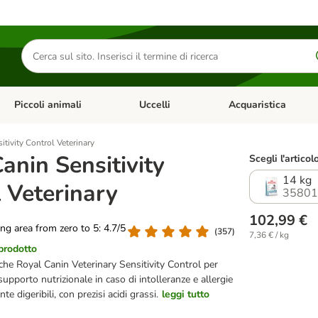
Cerca
prodotti
Piccoli animali
Uccelli
Acquaristica
Apri Menu Categoria: Diete e antiparassitari
Apri Menu Categoria: Piccoli animali
Apri Menu Categoria: U
itivity Control Veterinary
anin Sensitivity
Scegli l'articol
14 kg
 Veterinary
35801
102,99 €
ting area from zero to 5: 4.7/5
(
357
)
7,36 € / kg
 prodotto
iche Royal Canin Veterinary Sensitivity Control per
supporto nutrizionale in caso di intolleranze e allergie
te digeribili, con prezisi acidi grassi.
leggi tutto