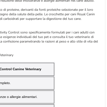
riduzione delle intolleranze e allergie alimentari nel cane adulto.
 di proteine, derivanti da fonti proteiche selezionate per il loro
tegno della salute della pelle. Le crocchette per cani Royal Canin
i carboidrati per supportare la digestione del tuo cane.
tivity Control sono specificamente formulati per i cani adulti con
le esigenze individuali del tuo pet e consulta il tuo veterinario di
lla confezione parametrando le razioni al peso e allo stile di vita del
Veterinary
 Control Canine Veterinary
ompleto.
anze o allergie alimentari.