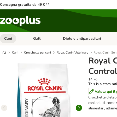
Consegna gratuita da 49 € **
Cani
Gatti
Diete e antiparassitari
Apri Menu Categoria: Cani
Apri Menu Categoria: Gatti
Cani
Crocchette per cani
Royal Canin Veterinary
Royal Canin Sens
Royal C
Control
14 kg
This is a stars ra
Valuta qui il
Crocchette dietet
cani adulti, come 
alimentari, altamen