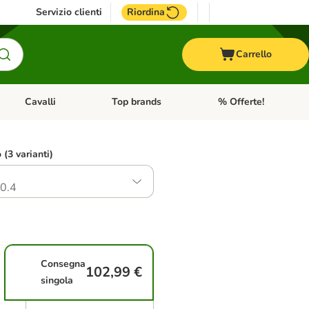
Servizio clienti
Riordina
Carrello
Cavalli
Top brands
% Offerte!
ccelli
Apri Menu Categoria: Acquaristica
Apri Menu Categoria: Cavalli
Apri Menu Categoria: T
o (3 varianti)
0.4
Consegna
102,99 €
singola