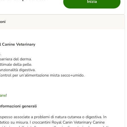
Inizia
oni
ol Canine Veterinary
.
barriera del derma.
imale della pelle.
unzionalità digestiva.
 Control per un’alimentazione mista secco+umido.
cane
!
nformazioni generali
 spesso associate a problemi di natura cutanea o digestiva. In
etetico su misura. I croccantini Royal Canin Veterinary Canine