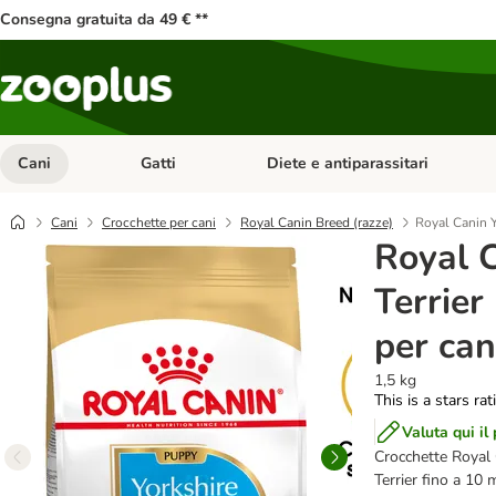
Consegna gratuita da 49 € **
Cani
Gatti
Diete e antiparassitari
Apri Menu Categoria: Cani
Apri Menu Categoria: Gatti
Cani
Crocchette per cani
Royal Canin Breed (razze)
Royal Canin Y
Royal C
Terrier
per ca
1,5 kg
This is a stars ra
Valuta qui il
Crocchette Royal C
Terrier fino a 10