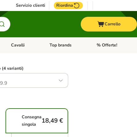
Servizio clienti
Riordina
Carrello
Cavalli
Top brands
% Offerte!
ccelli
Apri Menu Categoria: Acquaristica
Apri Menu Categoria: Cavalli
Apri Menu Categoria: T
o (4 varianti)
9.9
Consegna
18,49 €
singola