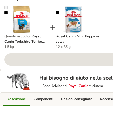
Royal Canin Yorkshire Terrier Puppy Crocchette per cane
Royal Canin Mini Puppy in salsa
Questo articolo
:
Royal
Royal Canin Mini Puppy in
Canin Yorkshire Terrier
salsa
Puppy Crocchette per cane
1,5 kg
12 x 85 g
Hai bisogno di aiuto nella sce
Il Food Advisor di
Royal Canin
ti aiuterà
Descrizione
Componenti
Razioni consigliate
Recensi