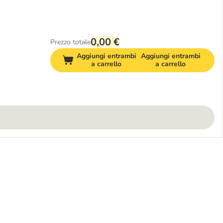
0,00 €
Prezzo totale
Aggiungi entrambi
Aggiungi entrambi
a carrello
a carrello