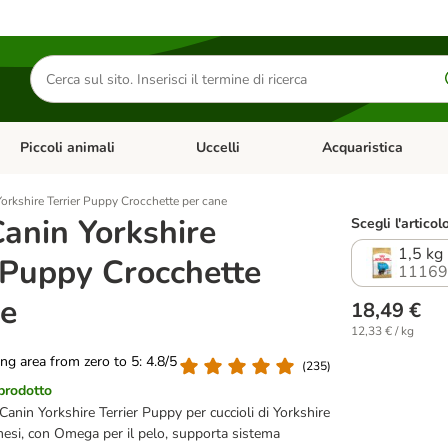
Cerca
prodotti
Piccoli animali
Uccelli
Acquaristica
Apri Menu Categoria: Diete e antiparassitari
Apri Menu Categoria: Piccoli animali
Apri Menu Categoria: U
orkshire Terrier Puppy Crocchette per cane
anin Yorkshire
Scegli l'articol
1,5 kg
 Puppy Crocchette
11169
ne
18,49 €
12,33 € / kg
ting area from zero to 5: 4.8/5
(
235
)
 prodotto
anin Yorkshire Terrier Puppy per cuccioli di Yorkshire
 mesi, con Omega per il pelo, supporta sistema