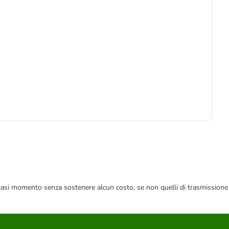
-5
4
6,7
 qualsiasi momento senza sostenere alcun costo, se non quelli di trasmissione