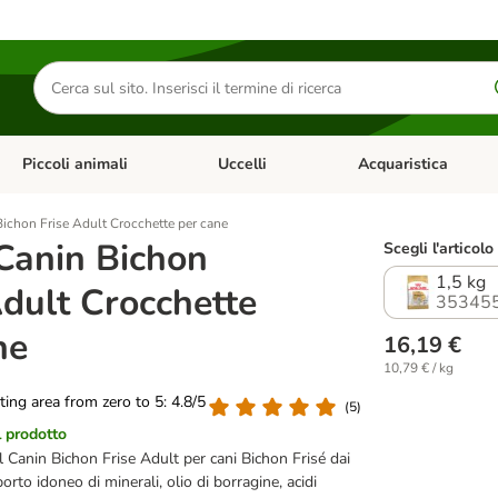
Cerca
prodotti
Piccoli animali
Uccelli
Acquaristica
Apri Menu Categoria: Diete e antiparassitari
Apri Menu Categoria: Piccoli animali
Apri Menu Categoria: U
ichon Frise Adult Crocchette per cane
Canin Bichon
Scegli l'articolo
1,5 kg
Adult Crocchette
353455
ne
16,19 €
10,79 € / kg
ating area from zero to 5: 4.8/5
(
5
)
l prodotto
 Canin Bichon Frise Adult per cani Bichon Frisé dai
rto idoneo di minerali, olio di borragine, acidi