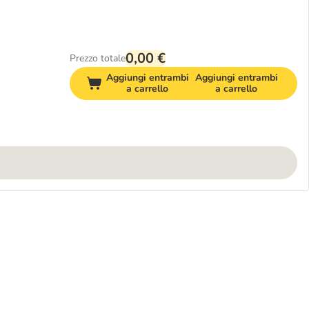
0,00 €
Prezzo totale
Aggiungi entrambi
Aggiungi entrambi
a carrello
a carrello