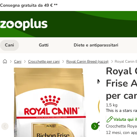
Consegna gratuita da 49 € **
Cani
Gatti
Diete e antiparassitari
Apri Menu Categoria: Cani
Apri Menu Categoria: Gatti
Cani
Crocchette per cani
Royal Canin Breed (razze)
Royal Canin B
Royal 
Frise 
per ca
1,5 kg
This is a stars r
Valuta qui i
Crocchette Royal
12 mesi, con appo