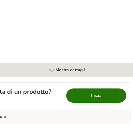
alsa per cane
Mostra dettagli
lta di un prodotto?
Inizia
oni