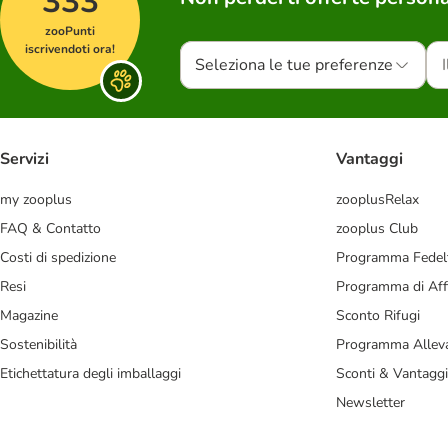
333
zooPunti
iscrivendoti ora!
Seleziona le tue preferenze
Servizi
Vantaggi
my zooplus
zooplusRelax
FAQ & Contatto
zooplus Club
Costi di spedizione
Programma Fedel
Resi
Programma di Affi
Magazine
Sconto Rifugi
Sostenibilità
Programma Alleva
Etichettatura degli imballaggi
Sconti & Vantaggi
Newsletter