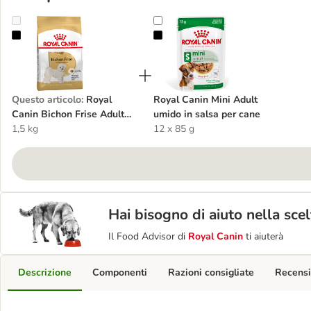
Royal Canin Bichon Frise Adult Crocchette per cane
Royal Canin Mini Adult umido in s
Questo articolo
:
Royal
Royal Canin Mini Adult
Canin Bichon Frise Adult
umido in salsa per cane
Crocchette per cane
1,5 kg
12 x 85 g
Hai bisogno di aiuto nella sce
Il Food Advisor di
Royal Canin
ti aiuterà
Descrizione
Componenti
Razioni consigliate
Recensi