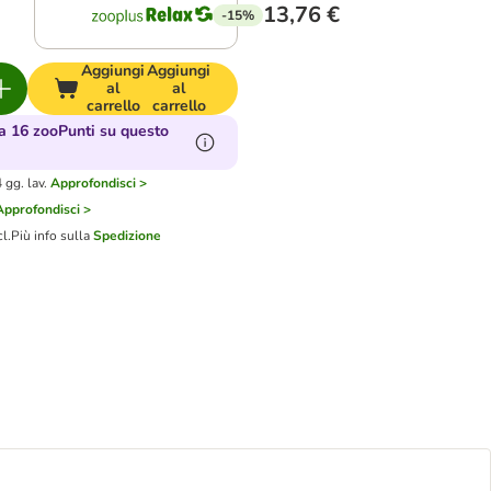
13,76 €
-15%
Aggiungi
Aggiungi
al
al
carrello
carrello
 16 zooPunti su questo
gg. lav.
Approfondisci >
Approfondisci >
cl.
Più info sulla
Spedizione