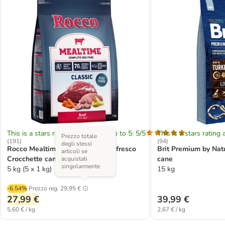
This is a stars rating area from zero to 5: 5/5
This is a stars rating 
Prezzo totale
(
191
)
(
94
)
degli stessi
Rocco Mealtime - ricco di Manzo fresco
Brit Premium by Nat
articoli se
Crocchette cane
cane
acquistati
singolarmente
5 kg (5 x 1 kg)
15 kg
-6.54%
Prezzo reg.
29,95 €
27,99 €
39,99 €
5,60 € / kg
2,67 € / kg