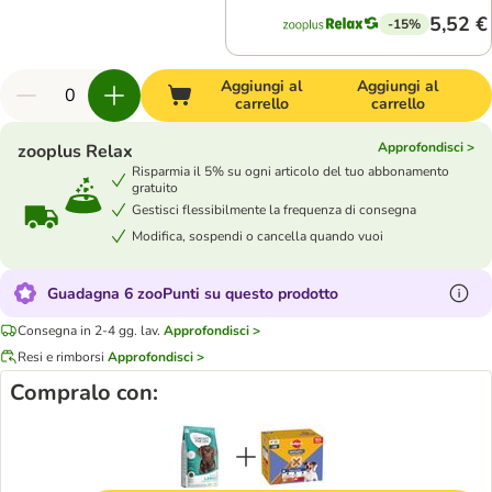
5,52 €
-15%
Aggiungi al
Aggiungi al
carrello
carrello
Approfondisci >
zooplus Relax
Risparmia il 5% su ogni articolo del tuo abbonamento
gratuito
Gestisci flessibilmente la frequenza di consegna
Modifica, sospendi o cancella quando vuoi
Guadagna 6 zooPunti su questo prodotto
Consegna in 2-4 gg. lav.
Approfondisci >
Resi e rimborsi
Approfondisci >
Compralo con: