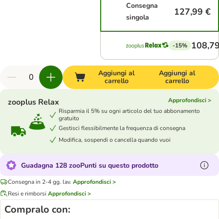
Consegna
127,99 €
singola
108,79
-15%
Aggiungi al
Aggiungi al
carrello
carrello
Approfondisci >
zooplus Relax
Risparmia il 5% su ogni articolo del tuo abbonamento
gratuito
Gestisci flessibilmente la frequenza di consegna
Modifica, sospendi o cancella quando vuoi
Guadagna 128 zooPunti su questo prodotto
Consegna in 2-4 gg. lav.
Approfondisci >
Resi e rimborsi
Approfondisci >
Compralo con: