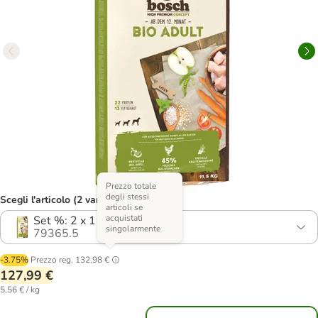
Prezzo totale
degli stessi
Scegli l'articolo (2 varianti)
articoli se
acquistati
Set %: 2 x 11,5 kg
singolarmente
79365.5
-3.75%
Prezzo reg.
132,98 €
127,99 €
5,56 € / kg