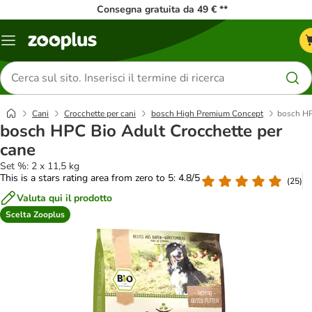
Consegna gratuita da 49 € **
Overview
catalogo
Cerca
prodotti
Cani
Crocchette per cani
bosch High Premium Concept
bosch HP
bosch HPC Bio Adult Crocchette per
cane
Set %: 2 x 11,5 kg
This is a stars rating area from zero to 5: 4.8/5
(
25
)
Valuta qui il prodotto
Scelta Zooplus