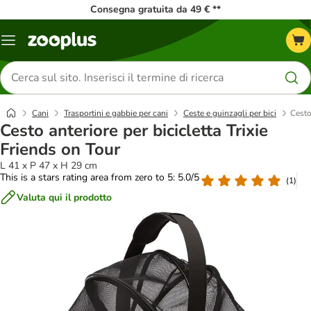
Consegna gratuita da 49 € **
Overview
catalogo
Cerca
prodotti
Cani
Trasportini e gabbie per cani
Ceste e guinzagli per bici
Cesto
Cesto anteriore per bicicletta Trixie
Friends on Tour
L 41 x P 47 x H 29 cm
This is a stars rating area from zero to 5: 5.0/5
(
1
)
Valuta qui il prodotto