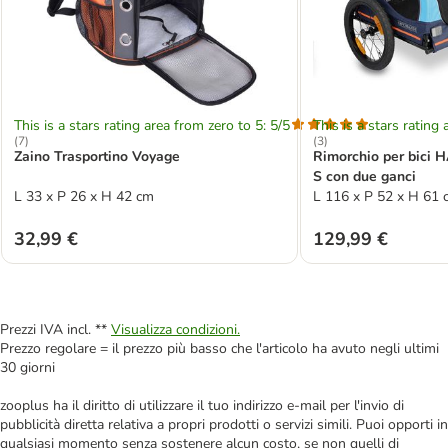
This is a stars rating area from zero to 5: 5/5
This is a stars rating 
(
7
)
(
3
)
Zaino Trasportino Voyage
Rimorchio per bici
S con due ganci
L 33 x P 26 x H 42 cm
L 116 x P 52 x H 61 c
32,99 €
129,99 €
Prezzi IVA incl. **
Visualizza condizioni.
Prezzo regolare = il prezzo più basso che l'articolo ha avuto negli ultimi
30 giorni
zooplus ha il diritto di utilizzare il tuo indirizzo e-mail per l'invio di
pubblicità diretta relativa a propri prodotti o servizi simili. Puoi opporti in
qualsiasi momento senza sostenere alcun costo, se non quelli di