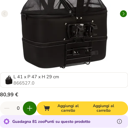
L 41 x P 47 x H 29 cm
866527.0
80,99 €
Aggiungi al
Aggiungi al
carrello
carrello
Guadagna 81 zooPunti su questo prodotto