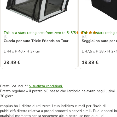
This is a stars rating area from zero to 5: 5/5
This is a stars rating 
(
3
)
(
43
)
Cuccia per auto Trixie Friends on Tour
Seggiolino auto per 
L 44 x P 40 x H 37 cm
L 47,5 x P 38 x H 27
29,49 €
19,99 €
Prezzi IVA incl. **
Visualizza condizioni.
Prezzo regolare = il prezzo più basso che l'articolo ha avuto negli ultimi
30 giorni
zooplus ha il diritto di utilizzare il tuo indirizzo e-mail per l'invio di
pubblicità diretta relativa a propri prodotti o servizi simili. Puoi opporti in
qualsiasi momento senza sostenere alcun costo, se non quelli di