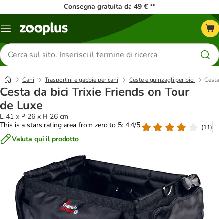
Consegna gratuita da 49 € **
Overview
catalogo
Cerca
prodotti
Cani
Trasportini e gabbie per cani
Ceste e guinzagli per bici
Cesta
Cesta da bici Trixie Friends on Tour
de Luxe
L 41 x P 26 x H 26 cm
This is a stars rating area from zero to 5: 4.4/5
(
11
)
Valuta qui il prodotto