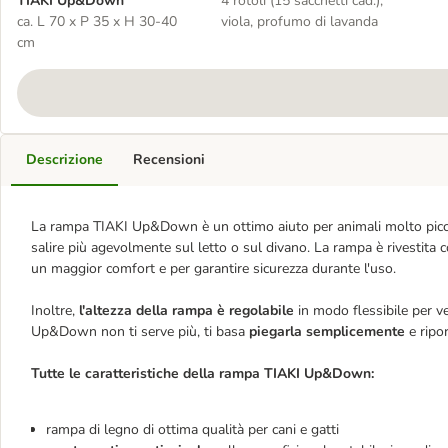
TIAKI Up&Down
4 rotoli (15 sacchetti cad.),
ca. L 70 x P 35 x H 30-40
viola, profumo di lavanda
cm
Descrizione
Recensioni
La rampa TIAKI Up&Down è un ottimo aiuto per animali molto piccoli, 
salire più agevolmente sul letto o sul divano. La rampa è rivestita
un maggior comfort e per garantire sicurezza durante l'uso.
Inoltre,
l'altezza della rampa è regolabile
in modo flessibile per v
Up&Down non ti serve più, ti basa
piegarla semplicemente
e ripo
Tutte le caratteristiche della rampa TIAKI Up&Down:
rampa di legno di ottima qualità per cani e gatti