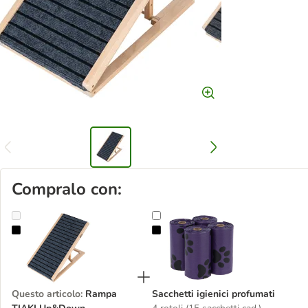
Compralo con:
Rampa TIAKI Up&Down
Sacchetti igienici profumati
Questo articolo
:
Rampa
Sacchetti igienici profumati