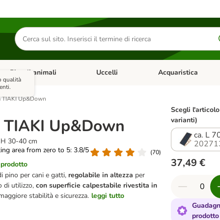
Cerca
prodotti
Piccoli animali
Uccelli
Acquaristica
Apri Menu Categoria: Diete e antiparassitari
Apri Menu Categoria: Piccoli animali
Apri Menu Categoria: U
 qualità
enti.
 TIAKI Up&Down
Scegli l'articolo
 TIAKI Up&Down
varianti)
ca. L 7
x H 30-40 cm
20271
ting area from zero to 5: 3.8/5
(
70
)
37,49 €
 prodotto
 pino per cani e gatti,
regolabile in altezza
per
 di utilizzo,
con superficie calpestabile rivestita in
maggiore stabilità e sicurezza.
leggi tutto
Guadagn
prodotto