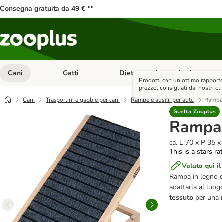
Consegna gratuita da 49 € **
Cani
Gatti
Diete e antiparassitari
Apri Menu Categoria: Cani
Apri Menu Categoria: Gatti
Prodotti con un ottimo rapporto
prezzo, consigliati dai nostri cli
Cani
Trasportini e gabbie per cani
Rampe e ausilii per auto
Rampa
Scelta Zooplus
Rampa
ca. L 70 x P 35 
This is a stars ra
Valuta qui il
Rampa in legno di
adattarla al luogo
tessuto
per una 