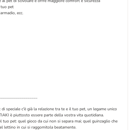
e al pet di scivolare e offre maggiore comfort e sicurezza
 tuo pet
l'armadio, ecc.
___________________
di speciale c'è già la relazione tra te e il tuo pet, un legame unico
TIAKI è piuttosto essere parte della vostra vita quotidiana.
l tuo pet: quel gioco da cui non si separa mai; quel guinzaglio che
uel lettino in cui si raggomitola beatamente.