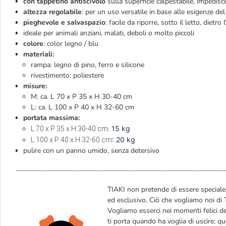
con tappetino antiscivolo
sulla superficie calpestabile, impedisc
altezza regolabile
: per un uso versatile in base alle esigenze del
pieghevole e salvaspazio
: facile da riporre, sotto il letto, dietro 
ideale per animali anziani, malati, deboli o molto piccoli
colore
: color legno / blu
materiali:
rampa: legno di pino, ferro e silicone
rivestimento: poliestere
misure:
M: ca. L 70 x P 35 x H 30-40 cm
L: ca. L 100 x P 40 x H 32-60 cm
portata massima:
15 kg
L 70 x P 35 x H 30-40 cm
:
: 20 kg
L 100 x P 40 x H 32-60 cm
pulire con un panno umido, senza detersivo
___________________________________________________________
TIAKI non pretende di essere speciale: 
ed esclusivo. Ciò che vogliamo noi di 
Vogliamo esserci nei momenti felici de
ti porta quando ha voglia di uscire; q