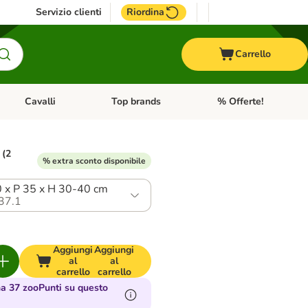
Servizio clienti
Riordina
Carrello
Cavalli
Top brands
% Offerte!
ccelli
Apri Menu Categoria: Acquaristica
Apri Menu Categoria: Cavalli
Apri Menu Categoria: T
 (2
% extra sconto disponibile
0 x P 35 x H 30-40 cm
37.1
Aggiungi
Aggiungi
al
al
carrello
carrello
a 37 zooPunti su questo