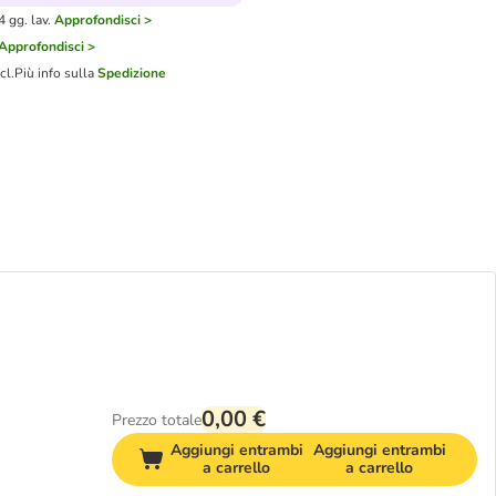
 gg. lav.
Approfondisci >
Approfondisci >
cl.
Più info sulla
Spedizione
0,00 €
Prezzo totale
Aggiungi entrambi
Aggiungi entrambi
a carrello
a carrello