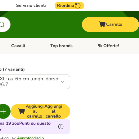
Servizio clienti
Riordina
Carrello
Cavalli
Top brands
% Offerte!
ccelli
Apri Menu Categoria: Acquaristica
Apri Menu Categoria: Cavalli
Apri Menu Categoria: T
o (7 varianti)
XL: ca. 65 cm lungh. dorso
6.7
Aggiungi
Aggiungi
al
al
carrello
carrello
a 19 zooPunti su questo
o
4 gg. lav.
Approfondisci >