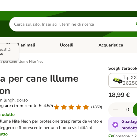
Cerca
prodotti
Piccoli animali
Uccelli
Acquaristica
Apri Menu Categoria: Diete e antiparassitari
Apri Menu Categoria: Piccoli animali
Apri Menu Categoria: U
qualità
ti.
a per cane Illume Nite Neon
Scegli l'articol
a per cane Illume
Tg. XX
26250
eon
18,99 €
cm lungh. dorso
ing area from zero to 5: 4.5/5
(
1858
)
prodotto
Illume Nite Neon per protezione traspirante da vento e
Guadagn
leggero e fluorescente per una buona visibilità al
prodott
tutto
Consegna in 2-