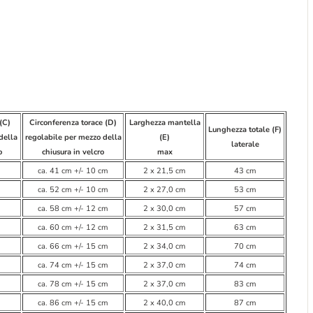
(C)
Circonferenza torace (D)
Larghezza mantella
Lunghezza totale (F)
della
regolabile per mezzo della
(E)
laterale
o
chiusura in velcro
max
ca. 41 cm +/- 10 cm
2 x 21,5 cm
43 cm
ca. 52 cm +/- 10 cm
2 x 27,0 cm
53 cm
ca. 58 cm +/- 12 cm
2 x 30,0 cm
57 cm
ca. 60 cm +/- 12 cm
2 x 31,5 cm
63 cm
ca. 66 cm +/- 15 cm
2 x 34,0 cm
70 cm
ca. 74 cm +/- 15 cm
2 x 37,0 cm
74 cm
ca. 78 cm +/- 15 cm
2 x 37,0 cm
83 cm
ca. 86 cm +/- 15 cm
2 x 40,0 cm
87 cm