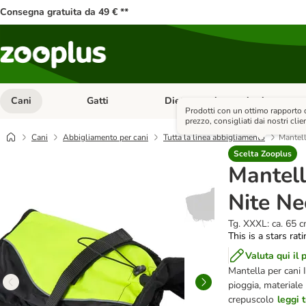
Consegna gratuita da 49 € **
Cani
Gatti
Diete e antiparassitari
Apri Menu Categoria: Cani
Apri Menu Categoria: Gatti
Prodotti con un ottimo rapporto 
prezzo, consigliati dai nostri clien
Cani
Abbigliamento per cani
Tutta la linea abbigliamento
Mantell
Scelta Zooplus
Mantell
Nite N
Tg. XXXL: ca. 65 
This is a stars rat
Valuta qui il 
Mantella per cani 
pioggia, materiale 
crepuscolo
leggi 