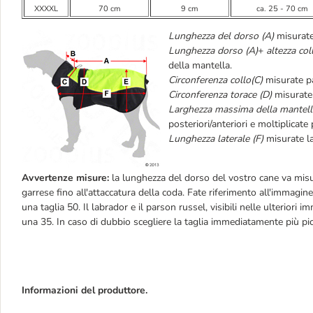
XXXXL
70 cm
9 cm
ca. 25 - 70 cm
Lunghezza del dorso (A)
misurate 
Lunghezza dorso (A)
+
altezza col
della mantella.
Circonferenza collo(C)
misurate pa
Circonferenza torace (D)
misurate 
Larghezza massima della mantell
posteriori/anteriori e moltiplicate
Lunghezza laterale (F)
misurate lat
Avvertenze misure:
la lunghezza del dorso del vostro cane va misu
garrese fino all'attaccatura della coda. Fate riferimento all'immagin
una taglia 50. Il labrador e il parson russel, visibili nelle ulterior
una 35. In caso di dubbio scegliere la taglia immediatamente più pic
Informazioni del produttore.