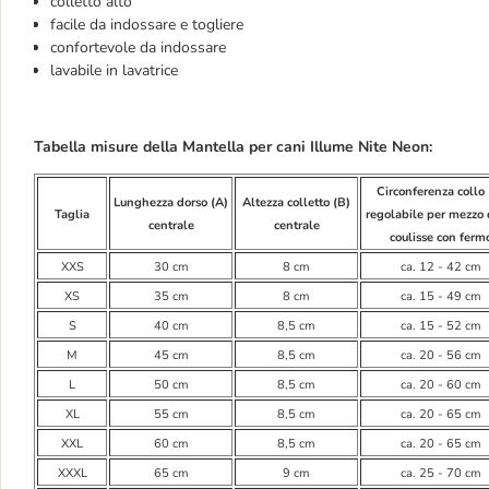
colletto alto
facile da indossare e togliere
confortevole da indossare
lavabile in lavatrice
Tabella misure della Mantella per cani Illume Nite Neon:
Circonferenza collo 
Lunghezza dorso (A)
Altezza colletto (B)
Taglia
regolabile per mezzo 
centrale
centrale
coulisse con ferm
XXS
30 cm
8 cm
ca. 12 - 42 cm
XS
35 cm
8 cm
ca. 15 - 49 cm
S
40 cm
8,5 cm
ca. 15 - 52 cm
M
45 cm
8,5 cm
ca. 20 - 56 cm
L
50 cm
8,5 cm
ca. 20 - 60 cm
XL
55 cm
8,5 cm
ca. 20 - 65 cm
XXL
60 cm
8,5 cm
ca. 20 - 65 cm
XXXL
65 cm
9 cm
ca. 25 - 70 cm