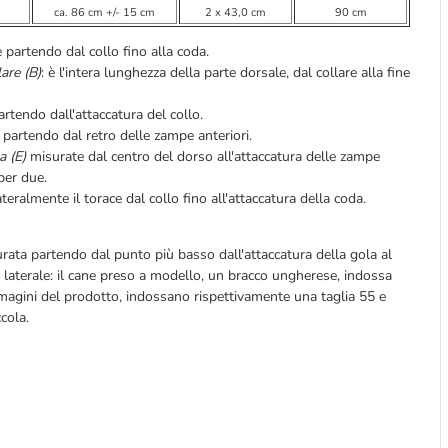
ca. 86 cm +/- 15 cm
2 x 43,0 cm
90 cm
partendo dal collo fino alla coda.
lare (B)
: è l'intera lunghezza della parte dorsale, dal collare alla fine
rtendo dall'attaccatura del collo.
partendo dal retro delle zampe anteriori.
a (E)
misurate dal centro del dorso all'attaccatura delle zampe
 per due.
eralmente il torace dal collo fino all'attaccatura della coda.
rata partendo dal punto più basso dall'attaccatura della gola al
e laterale: il cane preso a modello, un bracco ungherese, indossa
i immagini del prodotto, indossano rispettivamente una taglia 55 e
cola.