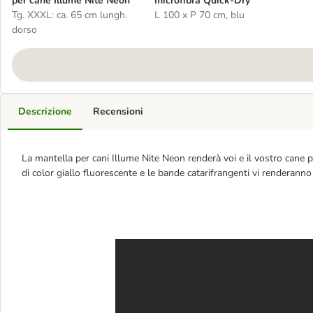
per cane Illume Nite Neon
microfibra Quick-Dry
Tg. XXXL: ca. 65 cm lungh.
L 100 x P 70 cm, blu
dorso
Descrizione
Recensioni
La mantella per cani Illume Nite Neon renderà voi e il vostro cane più
di color giallo fluorescente e le bande catarifrangenti vi renderanno