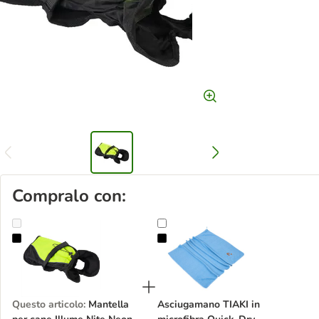
Compralo con:
Mantella per cane Illume Nite Neon
Asciugamano TIAKI in microfibra 
Questo articolo
:
Mantella
Asciugamano TIAKI in