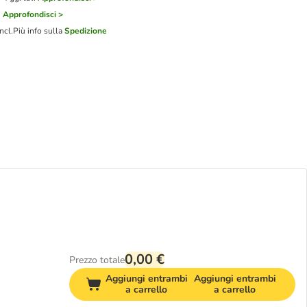
i
Approfondisci >
ncl.
Più info sulla
Spedizione
0,00 €
Prezzo totale
Aggiungi entrambi
Aggiungi entrambi
a carrello
a carrello