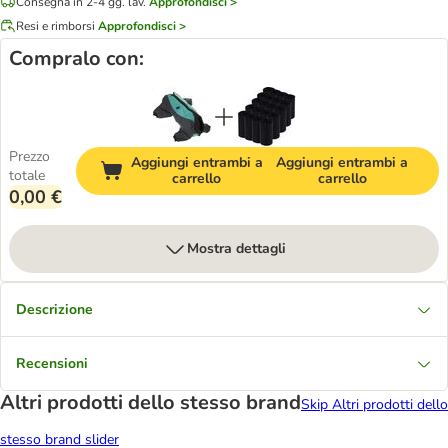
Consegna in 2-4 gg. lav.
Approfondisci >
Resi e rimborsi
Approfondisci >
Compralo con:
Prezzo
Aggiungi entrambi a
Aggiungi entrambi a
totale
carrello
carrello
0,00 €
Mostra dettagli
Descrizione
Recensioni
Altri prodotti dello stesso brand
Skip Altri prodotti dello
stesso brand slider