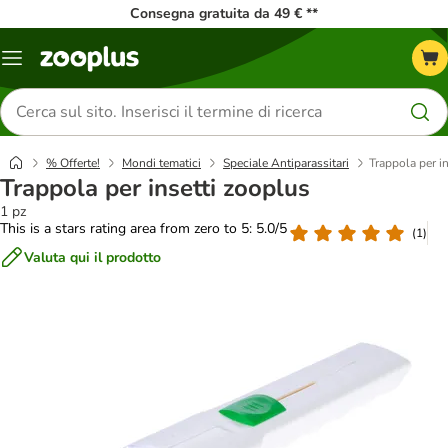
Consegna gratuita da 49 € **
Overview
catalogo
Cerca
prodotti
% Offerte!
Mondi tematici
Speciale Antiparassitari
Trappola per i
Trappola per insetti zooplus
1 pz
This is a stars rating area from zero to 5: 5.0/5
(
1
)
Valuta qui il prodotto