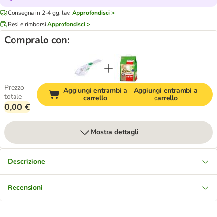
Consegna in 2-4 gg. lav.
Approfondisci >
Resi e rimborsi
Approfondisci >
Compralo con:
Prezzo
Aggiungi entrambi a
Aggiungi entrambi a
totale
carrello
carrello
0,00 €
Mostra dettagli
Descrizione
Recensioni