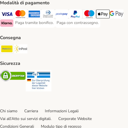
Modalità di pagamento
Paga con Visa. Payment Method
Paga con Mastercard. Payment Method
Paga con American Express. Payment Method
Paga con Diners Club. Payment Method
Paga con Postepay. Payment Method
Paga con PayPal. Payment Meth
Paga con Maestro. Paym
Apple Pay Payme
Google P
Paga tramite bonifico.
Paga con contrassegno.
Paga tramite bonifico. Payment Method
Paga con contrassegno. Payment Meth
Klarna Payment Method
Consegna
Poste Italiane. Shipping Method
InPost. Shipping Method
Sicurezza
Security
Security
Chi siamo
Carriera
Informazioni Legali
Vai all'Atto sui servizi digitali.
Corporate Website
Condizioni Generali
Modulo tipo di recesso