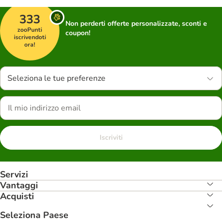
333
Non perderti offerte personalizzate, sconti e
zooPunti
coupon!
iscrivendoti
ora!
Seleziona le tue preferenze
Iscriviti
Servizi
Vantaggi
Acquisti
Seleziona Paese