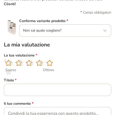
Clienti!
Campi obbligatori
Conferma variante prodotto
*
Non sai quale scegliere?
La mia valutazione
La tua valutazione
*
1
2
3
4
5
Scarso
Ottimo
Titolo
*
Il tuo commento
*