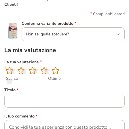
Clienti!
Campi obbligatori
Conferma variante prodotto
*
Non sai quale scegliere?
La mia valutazione
La tua valutazione
*
1
2
3
4
5
Scarso
Ottimo
Titolo
*
Il tuo commento
*