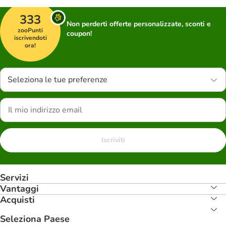
333
Non perderti offerte personalizzate, sconti e
zooPunti
coupon!
iscrivendoti
ora!
Seleziona le tue preferenze
Iscriviti
Servizi
Vantaggi
Acquisti
Seleziona Paese