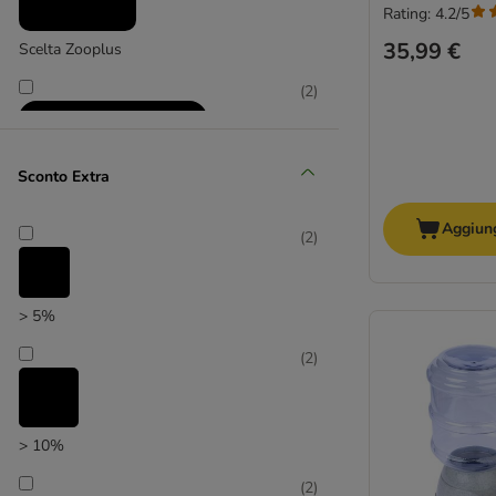
Rating: 4.2/5
35,99 €
Scelta Zooplus
(
2
)
Sconto Extra
Aggiung
(
2
)
Taglio prezzo con coupon
> 5%
(
2
)
> 10%
(
2
)