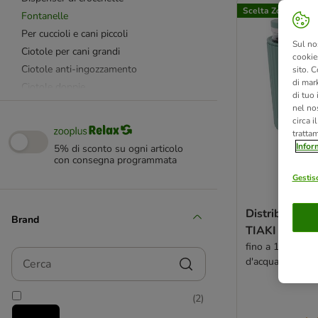
Scelta Zooplus
Fontanelle
Per cuccioli e cani piccoli
Sul no
Ciotole per cani grandi
cookies
Ciotole anti-ingozzamento
sito. C
di mark
Ciotole doppie
di tuo
Ciotole e accessori viaggio cani
nel nos
circa i
tratta
Ciotole in acciaio
Infor
5% di sconto su ogni articolo
Ciotole in plastica, silicone, bambù e
con consegna programmata
melamina
Gestisc
Ciotole in ceramica
Distributore d
Brand
Sottociotola
TIAKI PERFE
fino a 1,3 kg di c
Contenitori e accessori utili
Cerca
d'acqua
Contenitori Curver
Coperchi lattine
(
2
)
Borracce
Contenitori crocchette