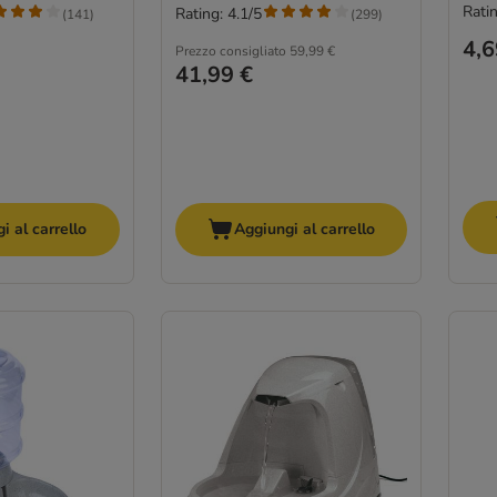
Ratin
Rating: 4.1/5
(
141
)
(
299
)
4,6
Prezzo consigliato
59,99 €
41,99 €
i al carrello
Aggiungi al carrello