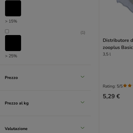
> 15%
(
1
)
Distributore 
zooplus Basi
3,5 l
> 25%
(
1
)
Prezzo
Rating: 5/5
> 35%
5,29 €
Prezzo al kg
Valutazione