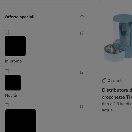
(
2
)
Offerte speciali
(
2
)
Drinkwell
(
4
)
In promo
(
2
)
2 varianti
Modern Living
Distributore 
Novità
croc
fino a 1,3 kg di c
(
1
)
acqua