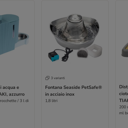
3 varianti
Dist
di acqua e
Fontana Seaside PetSafe®
ciot
chette TIAKI, azzurro
in acciaio inox
TIA
rocchette / 3 l di
1,8 litri
200 
ml bo