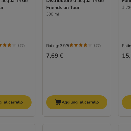
d'acqua Trixie
Distributore d'acqua Trixie
Fon
ur
Friends on Tour
1 lit
300 ml
Rating: 3.9/5
Ratin
(
377
)
(
377
)
7,69 €
15,
i al carrello
Aggiungi al carrello