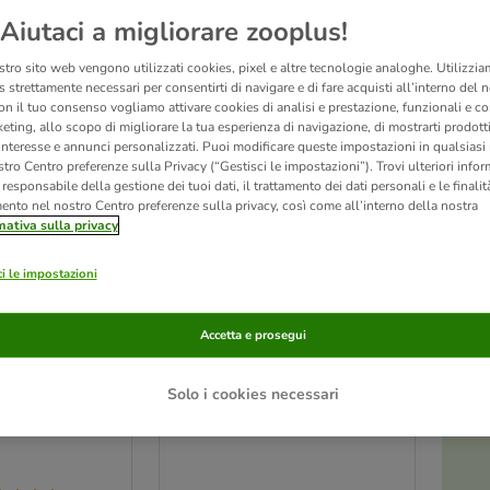
Aiutaci a migliorare zooplus!
stro sito web vengono utilizzati cookies, pixel e altre tecnologie analoghe. Utilizzi
 strettamente necessari per consentirti di navigare e di fare acquisti all’interno del 
on il tuo consenso vogliamo attivare cookies di analisi e prestazione, funzionali e con
eting, allo scopo di migliorare la tua esperienza di navigazione, di mostrarti prodotti
 interesse e annunci personalizzati. Puoi modificare queste impostazioni in qualsia
tro Centro preferenze sulla Privacy (“Gestisci le impostazioni”). Trovi ulteriori info
l responsabile della gestione dei tuoi dati, il trattamento dei dati personali e le finalità
mento nel nostro Centro preferenze sulla privacy, così come all’interno della nostra
mativa sulla privacy
i le impostazioni
2 varianti
i cibo e acqua
Distributore di acqua e
Accetta e prosegui
CT FIT
crocchette TIAKI, azzurro
rocchette / 3 l
fino a 2,65 kg di crocchette / 6 l
Solo i cookies necessari
di acqua