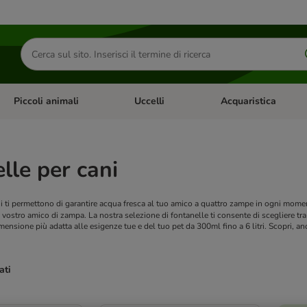
Cerca
prodotti
Piccoli animali
Uccelli
Acquaristica
Apri Menu Categoria: Diete e antiparassitari
Apri Menu Categoria: Piccoli animali
Apri Menu Categoria: U
lle per cani
i ti permettono di garantire acqua fresca al tuo amico a quattro zampe in ogni momen
 vostro amico di zampa. La nostra selezione di fontanelle ti consente di scegliere tra
mensione più adatta alle esigenze tue e del tuo pet da 300ml fino a 6 litri. Scopri, an
ati
ve been changed