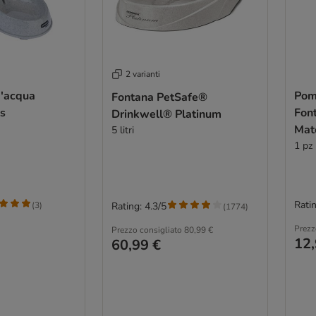
2 varianti
d'acqua
Pom
Fontana PetSafe®
cs
Fon
Drinkwell® Platinum
Mat
5 litri
1 pz
Ratin
(
3
)
Rating: 4.3/5
(
1774
)
Prezz
Prezzo consigliato
80,99 €
12,
60,99 €