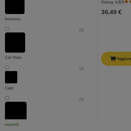
Rating: 4.8/5
Portasnack
36,49 €
Ciotole pieghevoli per cane
beeztees
Ciotole e distributori Trixie
Ciotole Kerbl
(
1
)
Cat Mate
Aggiung
(
1
)
Catit
(
1
)
espandi
Dog Mate