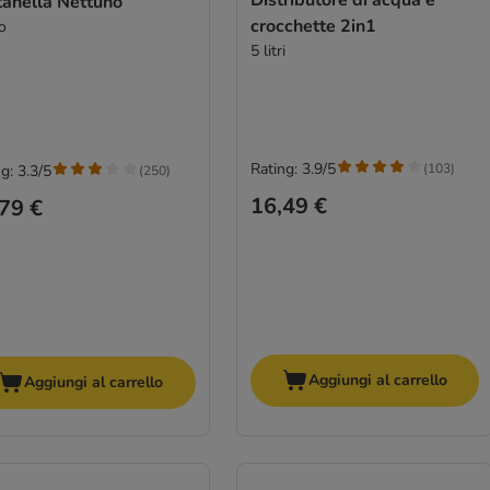
tanella Nettuno
crocchette 2in1
ro
5 litri
Rating: 3.9/5
(
103
)
g: 3.3/5
(
250
)
16,49 €
79 €
Aggiungi al carrello
Aggiungi al carrello