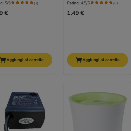
g: 5/5
Rating: 4.5/5
(
3
)
(
81
)
9 €
1,49 €
Aggiungi al carrello
Aggiungi al carrello