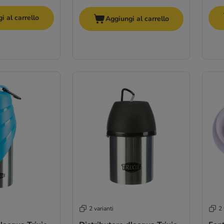
i al carrello
Aggiungi al carrello
2 varianti
2 