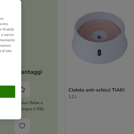
amo
nostro
 finalità
 e servizi
si momento
rmazioni
 di tale
I tuoi vantaggi
Ciotola anti-schizzi TIAKI
1,2 l
Attiva zooplus Relax e
risparmia sempre il 5%!