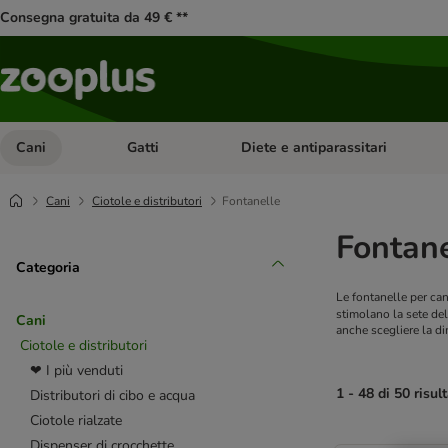
Consegna gratuita da 49 € **
Cani
Gatti
Diete e antiparassitari
Apri Menu Categoria: Cani
Apri Menu Categoria: Gatti
Cani
Ciotole e distributori
Fontanelle
Fontane
Categoria
Le fontanelle per can
stimolano la sete del
Cani
anche scegliere la di
Ciotole e distributori
❤ I più venduti
1 - 48 di 50 risult
Distributori di cibo e acqua
Ciotole rialzate
product items ha
Dispenser di crocchette