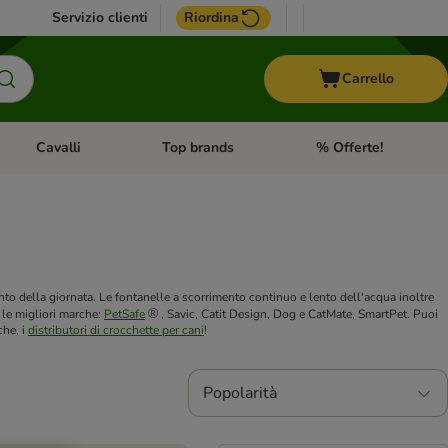
Servizio clienti
Riordina
Carrello
Cavalli
Top brands
% Offerte!
ccelli
Apri Menu Categoria: Acquaristica
Apri Menu Categoria: Cavalli
Apri Menu Categoria: T
to della giornata. Le fontanelle a scorrimento continuo e lento dell'acqua inoltre
®
 le migliori marche:
PetSafe
, Savic, Catit Design, Dog e CatMate, SmartPet. Puoi
che, i
distributori di crocchette per cani
!
Popolarità