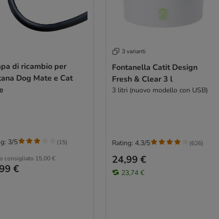
3 varianti
pa di ricambio per
Fontanella Catit Design
tana Dog Mate e Cat
Fresh & Clear 3 l
e
3 litri (nuovo modello con USB)
g: 3/5
(
15
)
Rating: 4.3/5
(
626
)
24,99 €
o consigliato
15,00 €
99 €
23,74 €