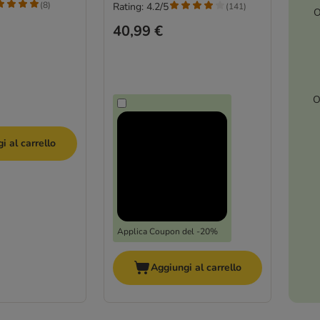
(
8
)
Rating: 4.2/5
(
141
)
O
40,99 €
O
i al carrello
Applica Coupon del -20%
Aggiungi al carrello