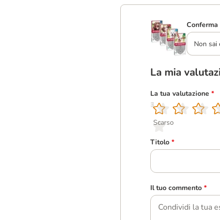
Conferma 
Non sai 
La mia valutaz
La tua valutazione
*
1
2
3
4
5
Scarso
Titolo
*
Il tuo commento
*