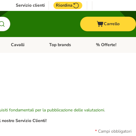
Servizio clienti
Riordina
Carrello
Cavalli
Top brands
% Offerte!
ccelli
Apri Menu Categoria: Acquaristica
Apri Menu Categoria: Cavalli
Apri Menu Categoria: T
isiti fondamentali per la pubblicazione delle valutazioni
.
nostro Servizio Clienti!
Campi obbligatori