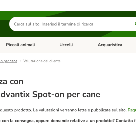
Cerca
prodotti
Piccoli animali
Uccelli
Acquaristica
Apri Menu Categoria: Diete e antiparassitari
Apri Menu Categoria: Piccoli animali
Apri Menu Categoria: U
on per cane
Valutazione del cliente
za con
Advantix Spot-on per cane
questo prodotto. Le valutazioni verranno lette e pubblicate sul sito.
Requ
o con la consegna, oppure domande relative a un prodotto? Contatta il 