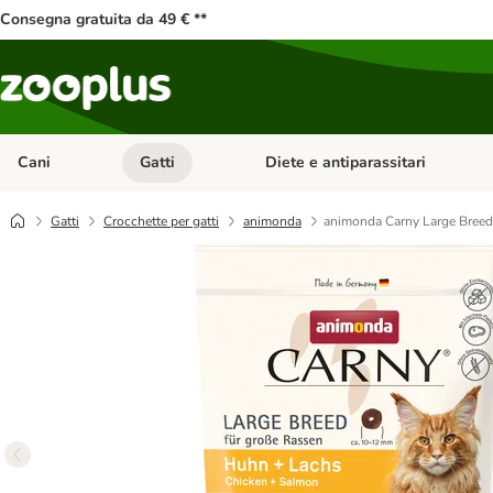
Consegna gratuita da 49 € **
Cani
Gatti
Diete e antiparassitari
Apri Menu Categoria: Cani
Apri Menu Categoria: Gatti
Gatti
Crocchette per gatti
animonda
animonda Carny Large Breed 