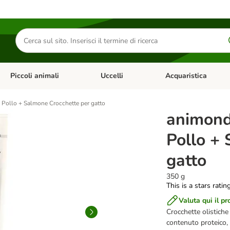
Cerca
prodotti
Piccoli animali
Uccelli
Acquaristica
Apri Menu Categoria: Diete e antiparassitari
Apri Menu Categoria: Piccoli animali
Apri Menu Categoria: U
Pollo + Salmone Crocchette per gatto
animond
Pollo +
gatto
350 g
This is a stars ratin
Valuta qui il pr
Crocchette olistiche 
contenuto proteico