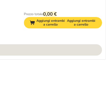
0,00 €
Prezzo totale
Aggiungi entrambi
Aggiungi entrambi
a carrello
a carrello