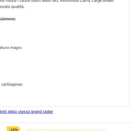
ece riduce i cattivi odori delle feci. Animonda Carny Large Breed
evata qualità.
 Salmone:
atura magra
 cartilagineo
dotti dello stesso brand slider
-10%