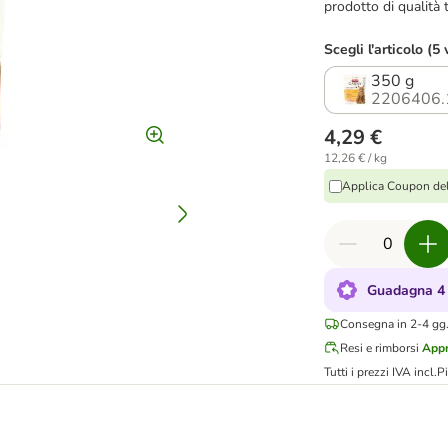
prodotto di qualità 
Scegli l'articolo (5 
350 g
2206406.
4,29 €
12,26 € / kg
Applica Coupon de
Guadagna 4 
Consegna in 2-4 gg.
Resi e rimborsi
Appr
Tutti i prezzi IVA incl.
P