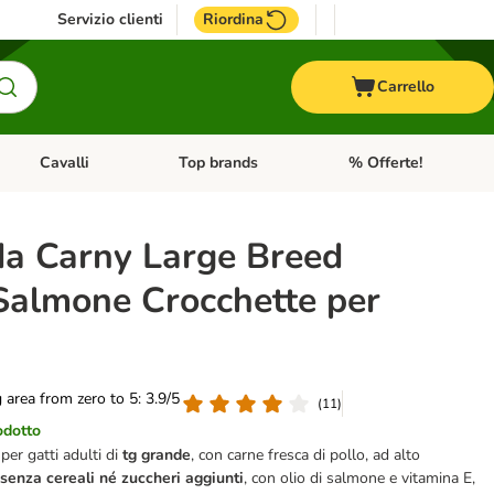
Servizio clienti
Riordina
Carrello
Cavalli
Top brands
% Offerte!
ccelli
Apri Menu Categoria: Acquaristica
Apri Menu Categoria: Cavalli
Apri Menu Categoria: T
a Carny Large Breed
 Salmone Crocchette per
g area from zero to 5: 3.9/5
(
11
)
odotto
per gatti adulti di
tg grande
, con carne fresca di pollo, ad alto
,
senza cereali né zuccheri aggiunti
, con olio di salmone e vitamina E,