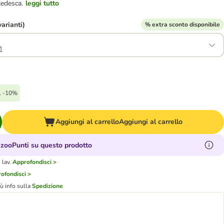
tedesca.
leggi tutto
varianti)
% extra sconto disponibile
1
l -10%
Aggiungi al carrello
Aggiungi al carrello
zooPunti su questo prodotto
 lav.
Approfondisci >
ofondisci >
iù info sulla
Spedizione