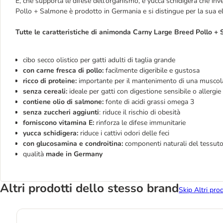
E, che supporta le difese dell'organismo, e yucca schidigera che inv
Pollo + Salmone è prodotto in Germania e si distingue per la sua el
Tutte le caratteristiche di animonda Carny Large Breed Pollo +
cibo secco olistico per gatti adulti di taglia grande
con carne fresca di pollo:
facilmente digeribile e gustosa
ricco di proteine:
importante per il mantenimento di una muscol
senza cereali:
ideale per gatti con digestione sensibile o allergie
contiene olio di salmone:
fonte di acidi grassi omega 3
senza zuccheri aggiunti
: riduce il rischio di obesità
forniscono vitamina E:
rinforza le difese immunitarie
yucca schidigera:
riduce i cattivi odori delle feci
con glucosamina e condroitina:
componenti naturali del tessuto
qualità
made in Germany
Altri prodotti dello stesso brand
Skip Altri pro