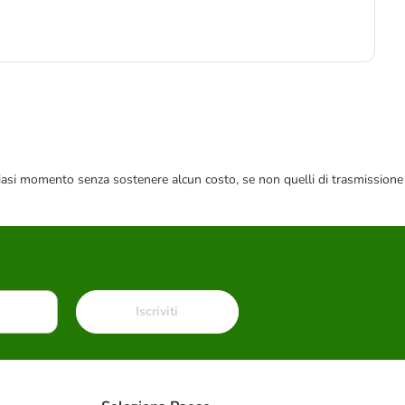
4
6,5
 qualsiasi momento senza sostenere alcun costo, se non quelli di trasmissione
Iscriviti