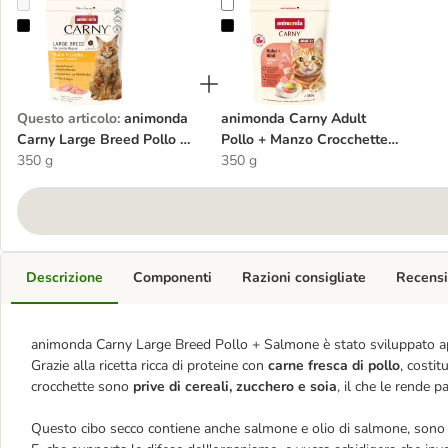
animonda Carny Large Breed Pollo + Salmone Crocchette per gatto
animonda Carny Adult Pollo + Man
Questo articolo
:
animonda
animonda Carny Adult
Carny Large Breed Pollo +
Pollo + Manzo Crocchette
Salmone Crocchette per
350 g
per gatto
350 g
gatto
Descrizione
Componenti
Razioni consigliate
Recensi
animonda Carny Large Breed Pollo + Salmone è stato sviluppato appo
Grazie alla ricetta ricca di proteine con
carne fresca di pollo
, costit
crocchette sono
prive di cereali, zucchero e soia
, il che le rende p
Questo cibo secco contiene anche salmone e olio di salmone, sono