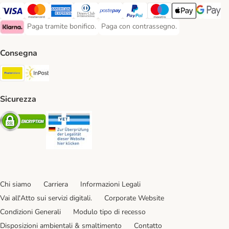
Paga con Visa. Payment Method
Paga con Mastercard. Payment Method
Paga con American Express. Payment Method
Paga con Diners Club. Payment Method
Paga con Postepay. Payment Method
Paga con PayPal. Payment Meth
Paga con Maestro. Paym
Apple Pay Payme
Google P
Paga tramite bonifico.
Paga con contrassegno.
Paga tramite bonifico. Payment Method
Paga con contrassegno. Payment Meth
Klarna Payment Method
Consegna
Poste Italiane. Shipping Method
InPost. Shipping Method
Sicurezza
Security
Security
Chi siamo
Carriera
Informazioni Legali
Vai all'Atto sui servizi digitali.
Corporate Website
Condizioni Generali
Modulo tipo di recesso
Disposizioni ambientali & smaltimento
Contatto