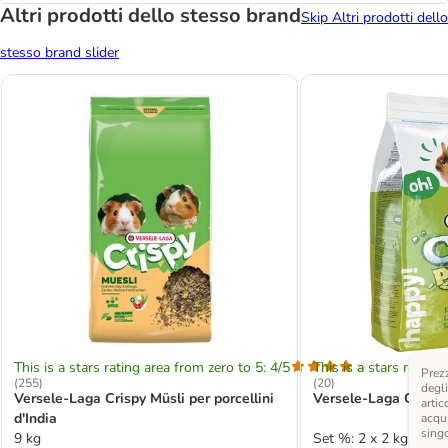
Altri prodotti dello stesso brand
Skip Altri prodotti dello
stesso brand slider
This is a stars rating area from zero to 5: 4/5
This is a stars rating 
Prezz
(
255
)
(
20
)
degli
Versele-Laga Crispy Müsli per porcellini
Versele-Laga Crispy 
artic
d'India
acqui
sing
9 kg
Set %: 2 x 2 kg