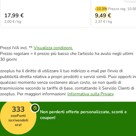
-10.3%
Prezzo reg.
10,58
17,99 €
9,49 €
2,00 € / kg
2,37 € / kg
Prezzi IVA incl. **
Visualizza condizioni.
Prezzo regolare = il prezzo più basso che l'articolo ha avuto negli ultimi
30 giorni
zooplus ha il diritto di utilizzare il tuo indirizzo e-mail per l'invio di
pubblicità diretta relativa a propri prodotti o servizi simili. Puoi opporti in
qualsiasi momento senza sostenere alcun costo, se non quelli di
trasmissione secondo le tariffe di base, contattando il Servizio Clienti di
zooplus. Per maggiori informazioni:
Informativa sulla Privacy
333
Non perderti offerte personalizzate, sconti e
zooPunti
coupon!
iscrivendoti
ora!