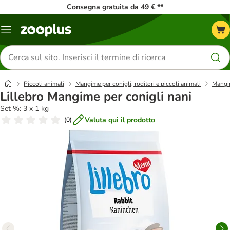
Consegna gratuita da 49 € **
Overview
catalogo
Cerca
prodotti
Piccoli animali
Mangime per conigli, roditori e piccoli animali
Mangim
Lillebro Mangime per conigli nani
Set %: 3 x 1 kg
Valuta qui il prodotto
(
0
)