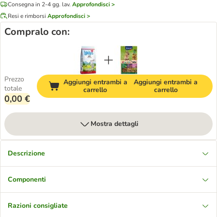
Consegna in 2-4 gg. lav.
Approfondisci >
Resi e rimborsi
Approfondisci >
Compralo con:
Prezzo
Aggiungi entrambi a
Aggiungi entrambi a
totale
carrello
carrello
0,00 €
Mostra dettagli
Descrizione
Componenti
Razioni consigliate