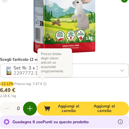
Prezzo totale
degli stessi
Scegli l'articolo (2 varianti)
articoli se
acquistati
Set %: 3 x 1 kg
singolarmente
2297772.1
-13.12%
Prezzo reg.
7,47 €
6,49 €
2,16 € / kg
Aggiungi al
Aggiungi al
carrello
carrello
Guadagna 6 zooPunti su questo prodotto