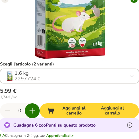
Scegli l'articolo (2 varianti)
1,6 kg
2297724.0
5,99 €
3,74 € / kg
Aggiungi al
Aggiungi al
carrello
carrello
Guadagna 6 zooPunti su questo prodotto
Consegna in 2-4 gg. lav.
Approfondisci >