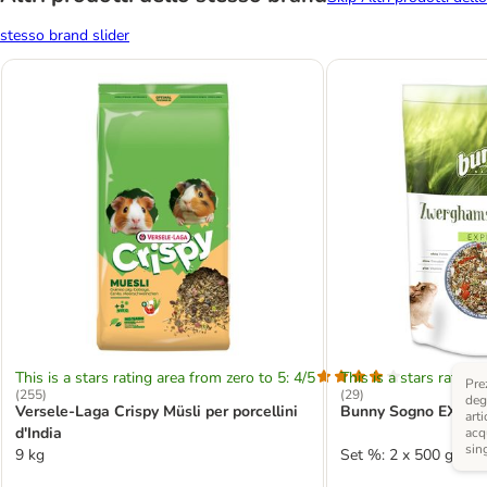
stesso brand slider
This is a stars rating area from zero to 5: 4/5
This is a stars rating 
Pre
(
255
)
(
29
)
degl
Versele-Laga Crispy Müsli per porcellini
Bunny Sogno EXPERT 
arti
d'India
acq
sin
9 kg
Set %: 2 x 500 g