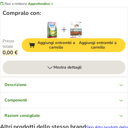
Resi e rimborsi
Approfondisci >
Compralo con:
Prezzo
Aggiungi entrambi a
Aggiungi entrambi a
totale
carrello
carrello
0,00 €
Mostra dettagli
Descrizione
Componenti
Razioni consigliate
Altri prodotti dello stesso brand
Skip Altri prodotti dello