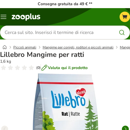
Consegna gratuita da 49 € **
Overview
catalogo
Cerca
prodotti
Piccoli animali
Mangime per conigli, roditori e piccoli animali
Mangim
Lillebro Mangime per ratti
1,6 kg
Valuta qui il prodotto
(
0
)