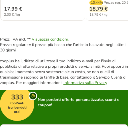
-10.44%
Prezzo reg.
20,
17,99 €
18,79 €
2,00 € / kg
18,79 € / kg
Prezzi IVA incl. **
Visualizza condizioni.
Prezzo regolare = il prezzo più basso che l'articolo ha avuto negli ultimi
30 giorni
zooplus ha il diritto di utilizzare il tuo indirizzo e-mail per l'invio di
pubblicità diretta relativa a propri prodotti o servizi simili. Puoi opporti in
qualsiasi momento senza sostenere alcun costo, se non quelli di
trasmissione secondo le tariffe di base, contattando il Servizio Clienti di
zooplus. Per maggiori informazioni:
Informativa sulla Privacy
333
Non perderti offerte personalizzate, sconti e
zooPunti
coupon!
iscrivendoti
ora!