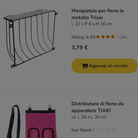
product items have been changed
Mangiatoia per fieno in
metallo Trixie
L 22 x P 6 x H 16 cm
Rating: 4.3/5
(
40
)
3,79 €
Aggiungi al carrello
Distributore di fieno da
appendere TIAKI
ca. L 24 x L 34 cm
Not Rated