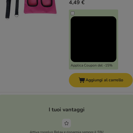
4,49 €
Applica Coupon del -15%
Aggiungi al carrello
I tuoi vantaggi
Attiva zooplus Relax e risparmia sempre il 5%!