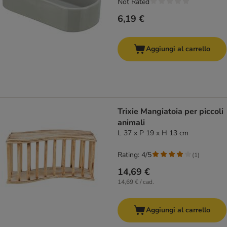
Not Rated
6,19 €
Aggiungi al carrello
Trixie Mangiatoia per piccoli
animali
L 37 x P 19 x H 13 cm
Rating: 4/5
(
1
)
14,69 €
14,69 € / cad.
Aggiungi al carrello