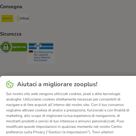
Consegna
Poste Italiane. Shipping Method
InPost. Shipping Method
Sicurezza
Security
Security
Aiutaci a migliorare zooplus!
Chi siamo
Carriera
Informazioni Legali
Vai all'Atto sui servizi digitali.
Corporate Website
Sul nostro sito web vengono utilizzati cookies, pixel e altre tecnologie
analoghe. Utilizziamo cookies strettamente necessari per consentirti di
Condizioni Generali
Modulo tipo di recesso
navigare e di fare acquisti all’interno del nostro sito. Con il tuo consenso
Disposizioni ambientali & smaltimento
Contatto
vogliamo attivare cookies di analisi e prestazione, funzionali e con finalità di
marketing, allo scopo di migliorare la tua esperienza di navigazione, di
Spese e tempi di consegna
Metodi di Pagamento
Privacy
mostrarti prodotti e servizi di tuo interesse e annunci personalizzati. Puoi
I clienti dicono di noi
Dichiarazione di accessibilità
modificare queste impostazioni in qualsiasi momento nel nostro Centro
preferenze sulla Privacy (“Gestisci le impostazioni”). Trovi ulteriori