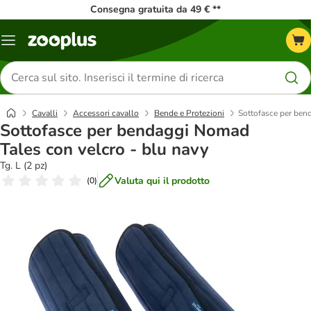
Consegna gratuita da 49 € **
Overview
catalogo
Cerca
prodotti
Cavalli
Accessori cavallo
Bende e Protezioni
Sottofasce per ben
Sottofasce per bendaggi Nomad
Tales con velcro - blu navy
Tg. L (2 pz)
Valuta qui il prodotto
(
0
)