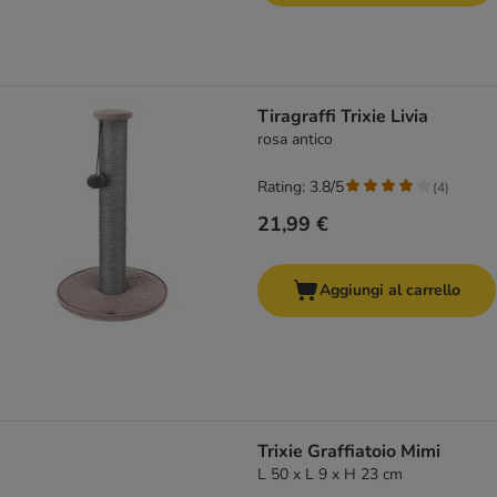
Tiragraffi Trixie Livia
rosa antico
Rating: 3.8/5
(
4
)
21,99 €
Aggiungi al carrello
Trixie Graffiatoio Mimi
L 50 x L 9 x H 23 cm