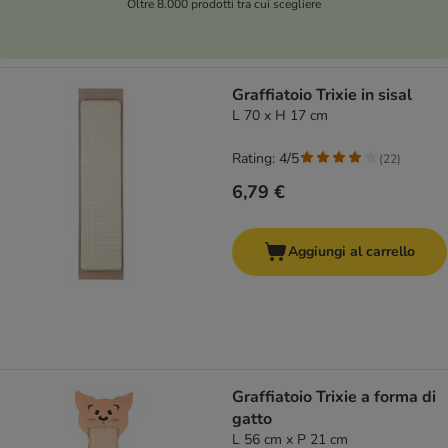
Oltre 8.000 prodotti tra cui scegliere
Graffiatoio Trixie in sisal
L 70 x H 17 cm
Rating: 4/5
(
22
)
6,79 €
Aggiungi al carrello
Graffiatoio Trixie a forma di
gatto
L 56 cm x P 21 cm