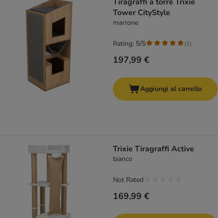
Tiragraffi a torre Trixie
Tower CityStyle
marrone
Rating: 5/5
(
1
)
197,99 €
Aggiungi al carrello
Trixie Tiragraffi Active
bianco
Not Rated
169,99 €