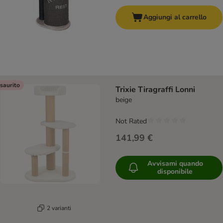
Aggiungi al carrello
saurito
Trixie Tiragraffi Lonni
beige
Not Rated
141,99 €
Avvisami quando
disponibile
2 varianti