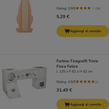
Rating: 3.9/5
(
29
)
5,29 €
Aggiungi al carrello
Fortino Tiragraffi Trixie
Finca Felice
L 125 x P 62 x H 62 cm
Rating: 4.5/5
(
2
)
31,49 €
Aggiungi al carrello