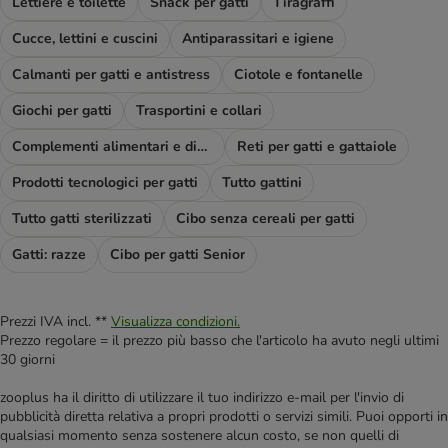
Lettiere e toilette
Snack per gatti
Tiragraffi
Cucce, lettini e cuscini
Antiparassitari e igiene
Calmanti per gatti e antistress
Ciotole e fontanelle
Giochi per gatti
Trasportini e collari
Complementi alimentari e diete
Reti per gatti e gattaiole
Prodotti tecnologici per gatti
Tutto gattini
Tutto gatti sterilizzati
Cibo senza cereali per gatti
Gatti: razze
Cibo per gatti Senior
Prezzi IVA incl. **
Visualizza condizioni.
Prezzo regolare = il prezzo più basso che l'articolo ha avuto negli ultimi
30 giorni
zooplus ha il diritto di utilizzare il tuo indirizzo e-mail per l'invio di
pubblicità diretta relativa a propri prodotti o servizi simili. Puoi opporti in
qualsiasi momento senza sostenere alcun costo, se non quelli di