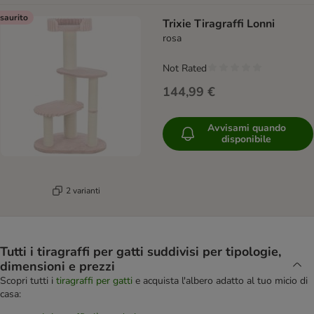
saurito
Trixie Tiragraffi Lonni
rosa
Not Rated
144,99 €
Avvisami quando
disponibile
2 varianti
Tutti i tiragraffi per gatti suddivisi per tipologie,
dimensioni e prezzi
Scopri tutti i
tiragraffi per gatti
e acquista l'albero adatto al tuo micio di
casa: