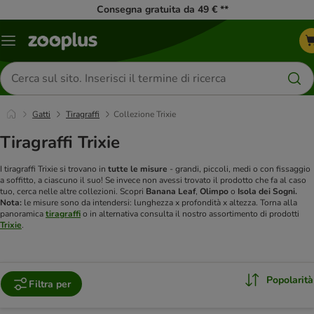
Consegna gratuita da 49 € **
Overview
catalogo
Cerca
prodotti
Gatti
Tiragraffi
Collezione Trixie
Tiragraffi Trixie
I tiragraffi Trixie si trovano in
tutte le misure
- grandi, piccoli, medi o con fissaggio
a soffitto, a ciascuno il suo! Se invece non avessi trovato il prodotto che fa al caso
tuo, cerca nelle altre collezioni. Scopri
Banana Leaf
,
Olimpo
o
Isola dei Sogni.
Nota:
le misure sono da intendersi: lunghezza x profondità x altezza. Torna alla
panoramica
tiragraffi
o in alternativa consulta il nostro assortimento di prodotti
Trixie
.
Popolarità
Filtra per