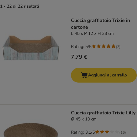
1 - 22 di 22 risultati
product items have been changed
Cuccia graffiatoio Trixie in
cartone
L 45 x P 12 x H 33 cm
Rating: 5/5
(
3
)
7,79 €
Aggiungi al carrello
Cuccia graffiatoio Trixie Lilly
Ø 45 x 10 cm
Rating: 3.1/5
(
16
)