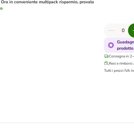
.
Ora in conveniente multipack risparmio, provalo
to
Guadagna
prodotto
Consegna in 2-4
Resi e rimborsi
Tutti i prezzi IVA in