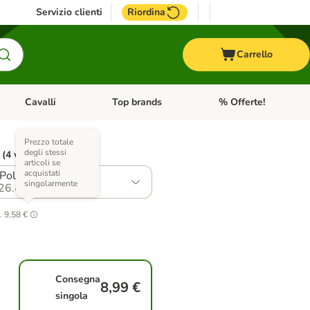
Servizio clienti
Riordina
Carrello
Cavalli
Top brands
% Offerte!
ccelli
Apri Menu Categoria: Acquaristica
Apri Menu Categoria: Cavalli
Apri Menu Categoria: T
Prezzo totale
degli stessi
 (4 varianti)
articoli se
acquistati
Pollo (48 x 10 g)
singolarmente
26.4
.
9,58 €
Consegna
8,99 €
singola