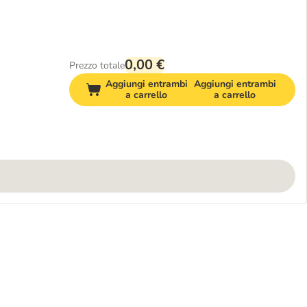
0,00 €
Prezzo totale
Aggiungi entrambi
Aggiungi entrambi
a carrello
a carrello