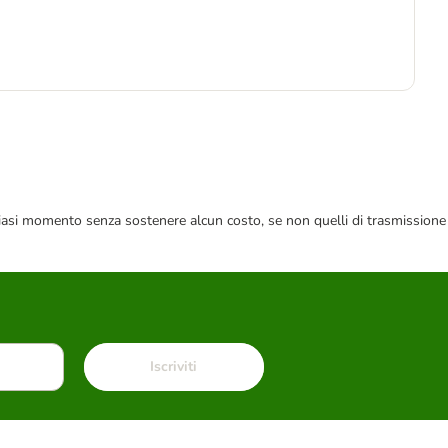
-1
6
23,
 qualsiasi momento senza sostenere alcun costo, se non quelli di trasmissione
Iscriviti