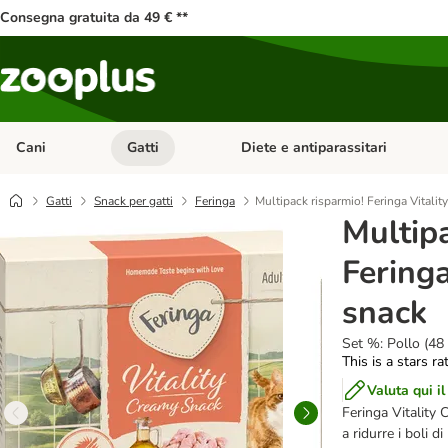
Consegna gratuita da 49 € **
Cani
Gatti
Diete e antiparassitari
Apri Menu Categoria: Cani
Apri Menu Categoria: Gatti
Gatti
Snack per gatti
Feringa
Multipack risparmio! Feringa Vitali
Multip
Fering
snack
Set %: Pollo (48 
This is a stars ra
Valuta qui il
Feringa Vitality 
a ridurre i boli d