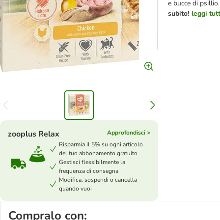
e bucce di psillio
subito!
leggi tut
zooplus Relax
Approfondisci >
Risparmia il 5% su ogni articolo
del tuo abbonamento gratuito
Gestisci flessibilmente la
frequenza di consegna
Modifica, sospendi o cancella
quando vuoi
Compralo con: