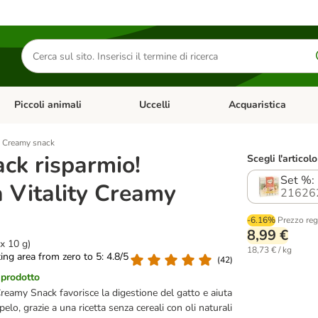
Cerca
prodotti
Piccoli animali
Uccelli
Acquaristica
Apri Menu Categoria: Diete e antiparassitari
Apri Menu Categoria: Piccoli animali
Apri Menu Categoria: U
ty Creamy snack
ack risparmio!
Scegli l'articolo
Set %: 
a Vitality Creamy
21626
-6.16%
Prezzo reg
8,99 €
x 10 g)
18,73 € / kg
ting area from zero to 5: 4.8/5
(
42
)
 prodotto
Creamy Snack favorisce la digestione del gatto e aiuta
i pelo, grazie a una ricetta senza cereali con oli naturali