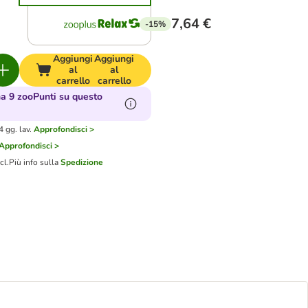
7,64 €
-15%
Aggiungi
Aggiungi
al
al
carrello
carrello
 9 zooPunti su questo
 gg. lav.
Approfondisci >
Approfondisci >
cl.
Più info sulla
Spedizione