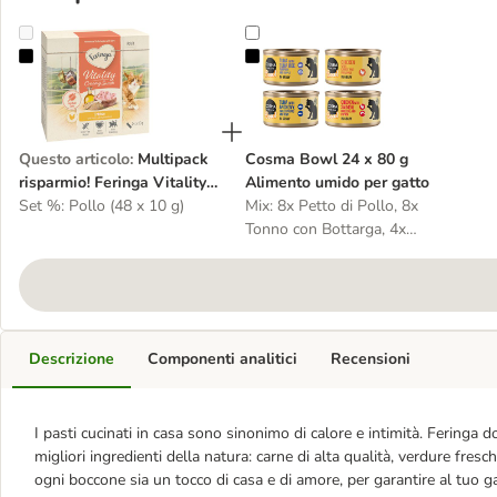
Multipack risparmio! Feringa Vitality Creamy snack
Cosma Bowl 24 x 80 g Alimento u
Questo articolo
:
Multipack
Cosma Bowl 24 x 80 g
risparmio! Feringa Vitality
Alimento umido per gatto
Creamy snack
Set %: Pollo (48 x 10 g)
Mix: 8x Petto di Pollo, 8x
Tonno con Bottarga, 4x
Petto di Pollo con Salmone,
4x Tonno con Acciughe
Descrizione
Componenti analitici
Recensioni
I pasti cucinati in casa sono sinonimo di calore e intimità. Feringa
migliori ingredienti della natura: carne di alta qualità, verdure fresc
ogni boccone sia un tocco di casa e di amore, per garantire al tuo 