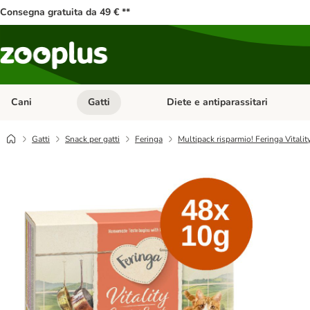
Consegna gratuita da 49 € **
Cani
Gatti
Diete e antiparassitari
Apri Menu Categoria: Cani
Apri Menu Categoria: Gatti
Gatti
Snack per gatti
Feringa
Multipack risparmio! Feringa Vitali