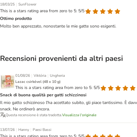
|
18/03/25
SunFlower
This is a stars rating area from zero to 5: 5/5
Ottimo prodotto
Molto ben apprezzato, nonostante le mie gatte sono esigenti.
Recensioni provenienti da altri paesi
|
|
01/08/26
Viktória
Ungheria
Lazac csirkével (48 x 10 g)
This is a stars rating area from zero to 5: 5/5
Snack di buona qualità per gatti schizzinosi
Il mio gatto schizzinoso l'ha accettato subito, gli piace tantissimo. È 
snack. Ne ordinerò ancora.
Questa recensione è stata tradotta.
Visualizza l'originale
|
|
13/07/26
Hanny
Paesi Bassi
This is a stars rating area from zero to 5: 5/5