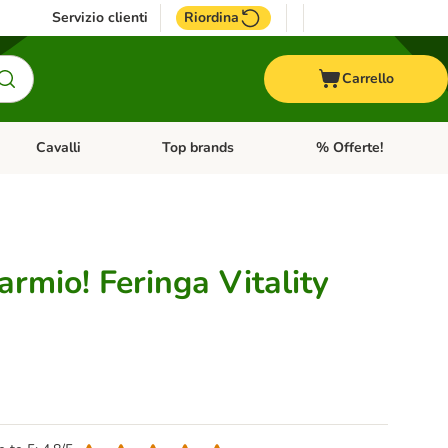
Servizio clienti
Riordina
Carrello
Cavalli
Top brands
% Offerte!
ccelli
Apri Menu Categoria: Acquaristica
Apri Menu Categoria: Cavalli
Apri Menu Categoria: T
armio! Feringa Vitality