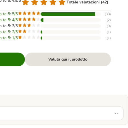
o to 5: 4.8/5
Totale valutazioni (42)
o to 5: 5/5
(
38
)
o to 5: 4/5
(
2
)
o to 5: 3/5
(
0
)
o to 5: 2/5
(
1
)
o to 5: 1/5
(
1
)
Valuta qui il prodotto