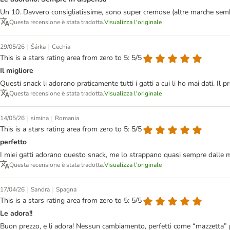
Un 10. Davvero consigliatissime, sono super cremose (altre marche sem
Questa recensione è stata tradotta.
Visualizza l'originale
|
|
29/05/26
Šárka
Cechia
This is a stars rating area from zero to 5: 5/5
Il migliore
Questi snack li adorano praticamente tutti i gatti a cui li ho mai dati. Il p
Questa recensione è stata tradotta.
Visualizza l'originale
|
|
14/05/26
simina
Romania
This is a stars rating area from zero to 5: 5/5
perfetto
I miei gatti adorano questo snack, me lo strappano quasi sempre dalle man
Questa recensione è stata tradotta.
Visualizza l'originale
|
|
17/04/26
Sandra
Spagna
This is a stars rating area from zero to 5: 5/5
Le adora!!
Buon prezzo, e li adora! Nessun cambiamento, perfetti come “mazzetta” per 