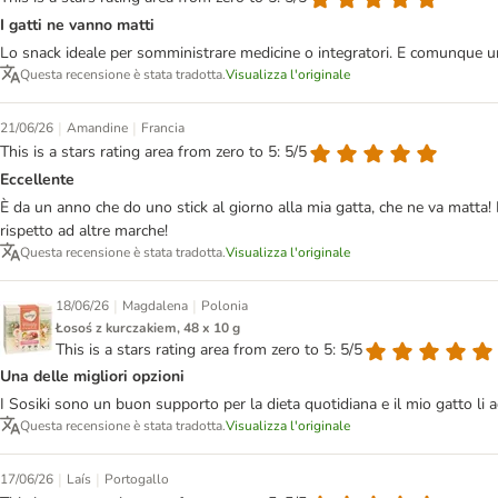
I gatti ne vanno matti
Lo snack ideale per somministrare medicine o integratori. E comunque 
Questa recensione è stata tradotta.
Visualizza l'originale
|
|
21/06/26
Amandine
Francia
This is a stars rating area from zero to 5: 5/5
Eccellente
È da un anno che do uno stick al giorno alla mia gatta, che ne va matta! 
rispetto ad altre marche!
Questa recensione è stata tradotta.
Visualizza l'originale
|
|
18/06/26
Magdalena
Polonia
Łosoś z kurczakiem, 48 x 10 g
This is a stars rating area from zero to 5: 5/5
Una delle migliori opzioni
I Sosiki sono un buon supporto per la dieta quotidiana e il mio gatto li ad
Questa recensione è stata tradotta.
Visualizza l'originale
|
|
17/06/26
Laís
Portogallo