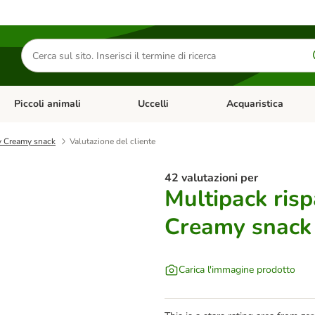
Cerca
prodotti
Piccoli animali
Uccelli
Acquaristica
Apri Menu Categoria: Diete e antiparassitari
Apri Menu Categoria: Piccoli animali
Apri Menu Categoria: U
ty Creamy snack
Valutazione del cliente
42 valutazioni per
Multipack risp
Creamy snack
Carica l'immagine prodotto