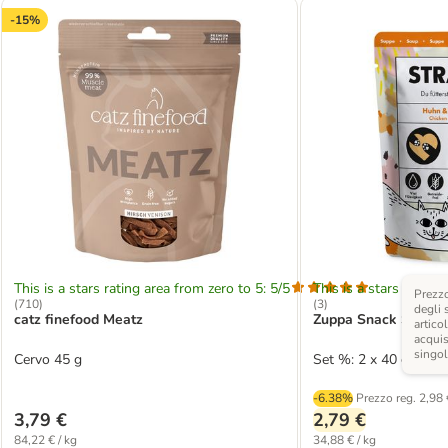
-15%
This is a stars rating area from zero to 5: 5/5
This is a stars rating 
Prezzo
(
710
)
(
3
)
degli 
catz finefood Meatz
Zuppa Snack STRAYZ
articol
acquis
singo
Cervo 45 g
Set %: 2 x 40 g
-6.38%
Prezzo reg.
2,98 
3,79 €
2,79 €
84,22 € / kg
34,88 € / kg