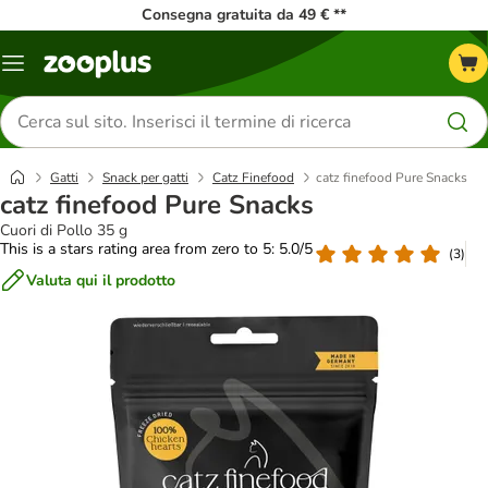
Consegna gratuita da 49 € **
Overview
catalogo
Cerca
prodotti
Gatti
Snack per gatti
Catz Finefood
catz finefood Pure Snacks
catz finefood Pure Snacks
Cuori di Pollo 35 g
This is a stars rating area from zero to 5: 5.0/5
(
3
)
Valuta qui il prodotto