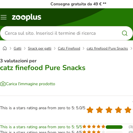
Consegna gratuita da 49 € **
Overview
catalogo
Cerca
prodotti
Gatti
Snack per gatti
Catz Finefood
catz finefood Pure Snacks
3 valutazioni per
catz finefood Pure Snacks
Carica l'immagine prodotto
This is a stars rating area from zero to 5: 5.0/5
This is a stars rating area from zero to 5: 5/5
(
3
)
This is a stars rating area from zero to 5: 4/5
(
0
)