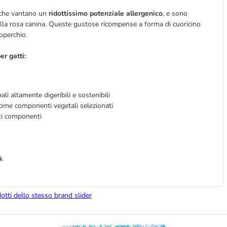
, che vantano un
ridottissimo potenziale allergenico
, e sono
della rosa canina. Queste gustose ricompense a forma di cuoricino
coperchio.
er gatti:
li altamente digeribili e sostenibili
 come componenti vegetali selezionati
sti componenti
k
dotti dello stesso brand slider