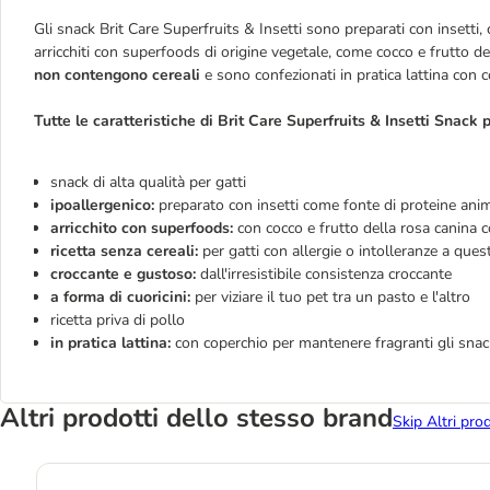
Gli snack Brit Care Superfruits & Insetti sono preparati con insetti
arricchiti con superfoods di origine vegetale, come cocco e frutto 
non contengono cereali
e sono confezionati in pratica lattina con 
Tutte le caratteristiche di Brit Care Superfruits & Insetti Snack p
snack di alta qualità per gatti
ipoallergenico:
preparato con insetti come fonte di proteine anima
arricchito con superfoods:
con cocco e frutto della rosa canina
ricetta senza cereali:
per gatti con allergie o intolleranze a que
croccante e gustoso:
dall'irresistibile consistenza croccante
a forma di cuoricini:
per viziare il tuo pet tra un pasto e l'altro
ricetta priva di pollo
in pratica lattina:
con coperchio per mantenere fragranti gli snac
Altri prodotti dello stesso brand
Skip Altri pro