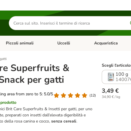
Cerca
prodotti
Piccoli animali
Uccelli
Acquaristica
Apri Menu Categoria: Diete e antiparassitari
Apri Menu Categoria: Piccoli animali
Apri Menu Categoria: U
gatti
re Superfruits &
Scegli l'articolo
100 g
 Snack per gatti
14007
3,49 €
ting area from zero to 5: 5.0/5
(
12
)
34,90 € / kg
 prodotto
ici Brit Care Superfruits & Insetti per gatti, per uno
, preparati con insetti dall'elevata digeribilità e
tto della rosa canina e cocco,
senza cereali
.