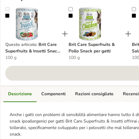
Brit Care Superfruits & Insetti Snack per gatti
Brit Care Superfruits & Pollo Snack
B
Questo articolo
:
Brit Care
Brit Care Superfruits &
Bri
Superfruits & Insetti Snack
Pollo Snack per gatti
Sal
per gatti
100 g
100 g
100
Descrizione
Componenti
Razioni consigliate
Recensi
Anche i gatti con problemi di sensibilità alimentare hanno tutto il di
snack ipoallergenici per gatti Brit Care Superfruits & Insetti offri
tollerato, specificamente sviluppato per i pelosetti che mal tollera
snack.