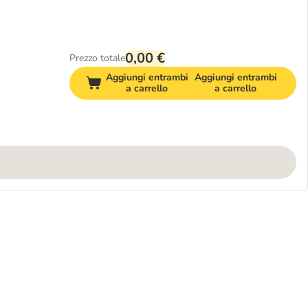
0,00 €
Prezzo totale
Aggiungi entrambi
Aggiungi entrambi
a carrello
a carrello