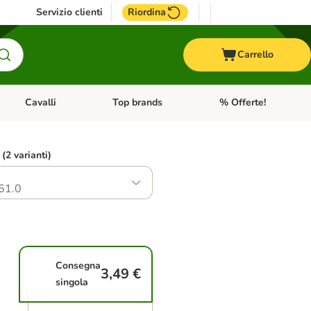
Servizio clienti
Riordina
Carrello
Cavalli
Top brands
% Offerte!
ccelli
Apri Menu Categoria: Acquaristica
Apri Menu Categoria: Cavalli
Apri Menu Categoria: T
 (2 varianti)
61.0
Consegna
3,49 €
singola