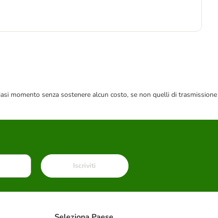
1
33,
 qualsiasi momento senza sostenere alcun costo, se non quelli di trasmissione
Iscriviti
Seleziona Paese