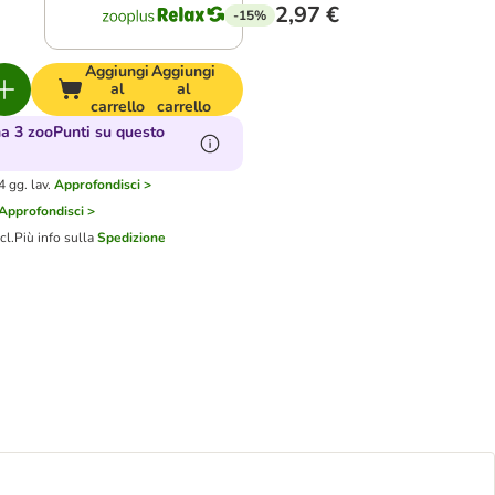
2,97 €
-15%
Aggiungi
Aggiungi
al
al
carrello
carrello
 3 zooPunti su questo
 gg. lav.
Approfondisci >
Approfondisci >
cl.
Più info sulla
Spedizione