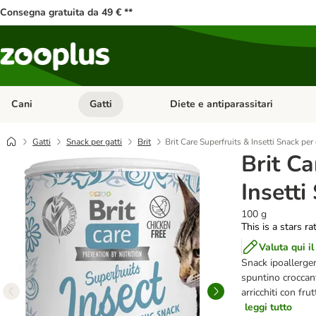
Consegna gratuita da 49 € **
Cani
Gatti
Diete e antiparassitari
Apri Menu Categoria: Cani
Apri Menu Categoria: Gatti
Gatti
Snack per gatti
Brit
Brit Care Superfruits & Insetti Snack per 
Brit Ca
Insetti
100 g
This is a stars ra
Valuta qui il
Snack ipoallergen
spuntino croccante
arricchiti con fru
leggi tutto