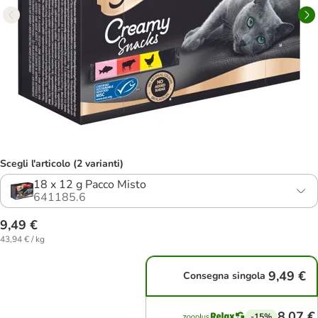
Scegli l'articolo (2 varianti)
18 x 12 g Pacco Misto
641185.6
9,49 €
43,94 € / kg
9,49 €
Consegna singola
8,07 €
-15%