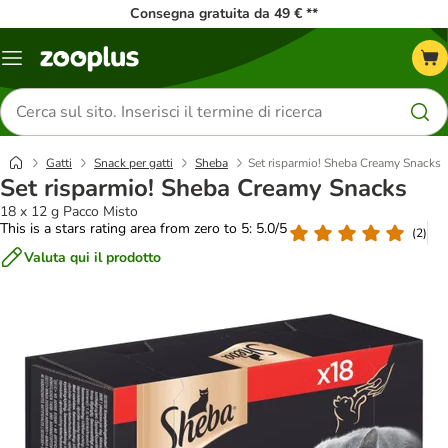
Consegna gratuita da 49 € **
Overview
catalogo
Cerca
prodotti
Gatti
Snack per gatti
Sheba
Set risparmio! Sheba Creamy Snacks
Set risparmio! Sheba Creamy Snacks
18 x 12 g Pacco Misto
This is a stars rating area from zero to 5: 5.0/5
(
2
)
Valuta qui il prodotto