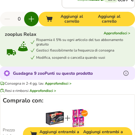
Aggiungi al
Aggiungi al
carrello
carrello
Approfondisci >
zooplus Relax
Risparmia il 5% su ogni articolo del tuo abbonamento
gratuito
Gestisci flessibilmente la frequenza di consegna
Modifica, sospendi o cancella quando vuoi
Guadagna 9 zooPunti su questo prodotto
Consegna in 2-4 gg. lav.
Approfondisci >
Resi e rimborsi
Approfondisci >
Compralo con:
Prezzo
Aggiungi entrambi a
Aggiungi entrambi a