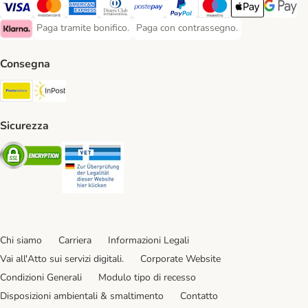
Paga con Visa. Payment Method
Paga con Mastercard. Payment Method
Paga con American Express. Payment Method
Paga con Diners Club. Payment Method
Paga con Postepay. Payment Method
Paga con PayPal. Payment Meth
Paga con Maestro. Paym
Apple Pay Payme
Google P
Paga tramite bonifico.
Paga con contrassegno.
Paga tramite bonifico. Payment Method
Paga con contrassegno. Payment Meth
Klarna Payment Method
Consegna
Poste Italiane. Shipping Method
InPost. Shipping Method
Sicurezza
Security
Security
Chi siamo
Carriera
Informazioni Legali
Vai all'Atto sui servizi digitali.
Corporate Website
Condizioni Generali
Modulo tipo di recesso
Disposizioni ambientali & smaltimento
Contatto