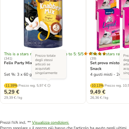
This is a stars rating area from zero to 5: 5/5
This is a stars rating 
Prezzo totale
Pre
(
341
)
(
39
)
degli stessi
degl
Felix Party Mix Snack per gatti
Set prova misto Vita
articoli se
arti
Snack
acquistati
acq
singolarmente
sin
Set %: 3 x 60 g Original
4 gusti misti - 24 x 1
-11.39%
Prezzo reg.
5,97 €
-10.13%
Prezzo reg.
10,
5,29 €
9,49 €
29,39 € / kg
26,36 € / kg
Prezzi IVA incl. **
Visualizza condizioni.
Prezzo regolare = il prezzo più basso che l'articolo ha avuto negli ultimi