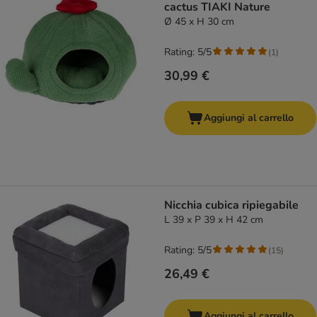
cactus TIAKI Nature
Ø 45 x H 30 cm
Rating: 5/5
(
1
)
30,99 €
Aggiungi al carrello
Nicchia cubica ripiegabile
L 39 x P 39 x H 42 cm
Rating: 5/5
(
15
)
26,49 €
Aggiungi al carrello