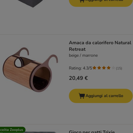
Amaca da calorifero Natural
Retreat
beige / marrone
Rating: 4.3/5
(
15
)
20,49 €
Aggiungi al carrello
celta Zooplus
Gioco per gatti Trixie