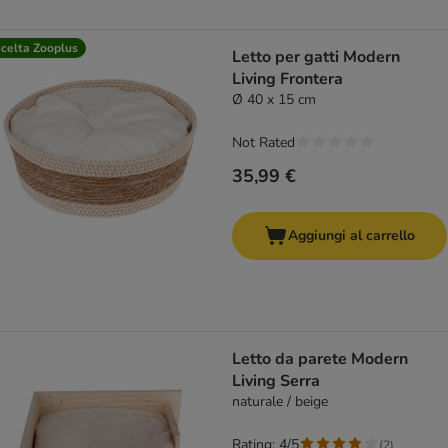
celta Zooplus
Letto per gatti Modern
Living Frontera
Ø 40 x 15 cm
Not Rated
35,99 €
Aggiungi al carrello
Letto da parete Modern
Living Serra
naturale / beige
Rating: 4/5
(
2
)