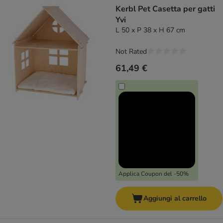
Kerbl Pet Casetta per gatti
Yvi
L 50 x P 38 x H 67 cm
Not Rated
61,49 €
Applica Coupon del -50%
Aggiungi al carrello