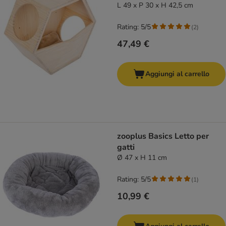
L 49 x P 30 x H 42,5 cm
Rating: 5/5
(
2
)
47,49 €
Aggiungi al carrello
zooplus Basics Letto per
gatti
Ø 47 x H 11 cm
Rating: 5/5
(
1
)
10,99 €