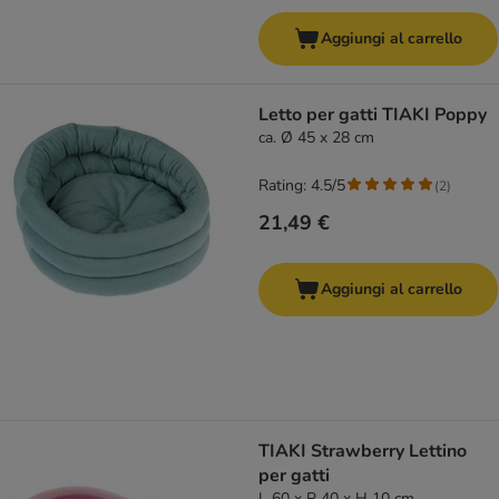
Aggiungi al carrello
Letto per gatti TIAKI Poppy
ca. Ø 45 x 28 cm
Rating: 4.5/5
(
2
)
21,49 €
Aggiungi al carrello
TIAKI Strawberry Lettino
per gatti
L 60 x P 40 x H 10 cm