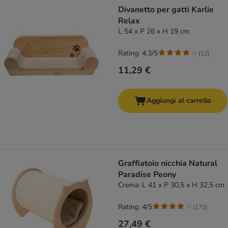
product items have been changed
Divanetto per gatti Karlie
Relax
L 54 x P 26 x H 19 cm
Rating: 4.3/5
(
12
)
11,29 €
Aggiungi al carrello
Graffiatoio nicchia Natural
Paradise Peony
Crema: L 41 x P 30,5 x H 32,5 cm
Rating: 4/5
(
171
)
27,49 €