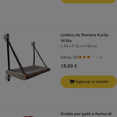
Lettino da finestra Karlie
Willo
L 54 x P 32 x H 55 cm
Rating: 3/5
(
4
)
18,99 €
Aggiungi al carrello
Grotta per gatti a forma di