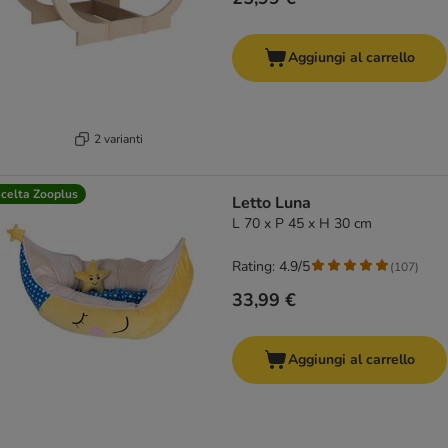
Aggiungi al carrello
2 varianti
celta Zooplus
Letto Luna
L 70 x P 45 x H 30 cm
Rating: 4.9/5
(
107
)
33,99 €
Aggiungi al carrello