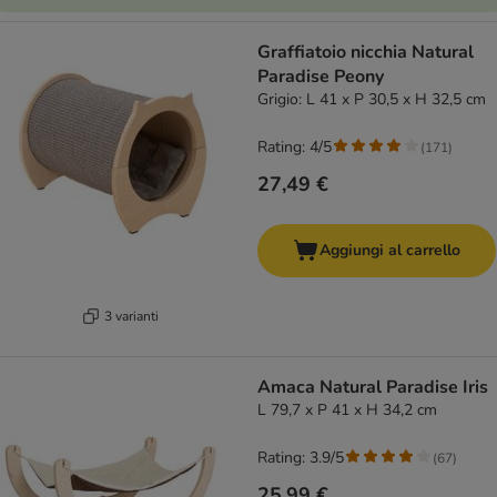
Graffiatoio nicchia Natural
Paradise Peony
Grigio: L 41 x P 30,5 x H 32,5 cm
Rating: 4/5
(
171
)
27,49 €
Aggiungi al carrello
3 varianti
Amaca Natural Paradise Iris
L 79,7 x P 41 x H 34,2 cm
Rating: 3.9/5
(
67
)
25,99 €