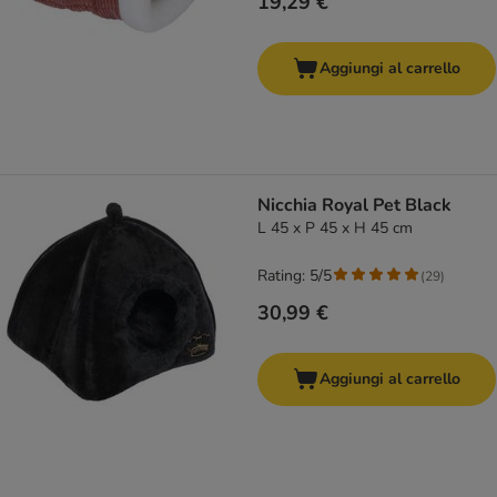
19,29 €
Aggiungi al carrello
Nicchia Royal Pet Black
L 45 x P 45 x H 45 cm
Rating: 5/5
(
29
)
30,99 €
Aggiungi al carrello