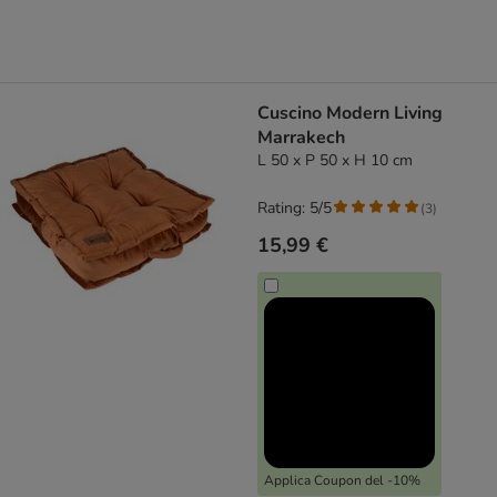
Cuscino Modern Living
Marrakech
L 50 x P 50 x H 10 cm
Rating: 5/5
(
3
)
15,99 €
Applica Coupon del -10%