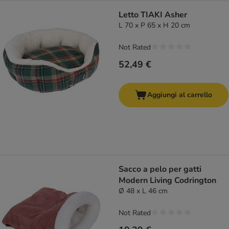
Letto TIAKI Asher
L 70 x P 65 x H 20 cm
Not Rated
52,49 €
Aggiungi al carrello
Sacco a pelo per gatti
Modern Living Codrington
Ø 48 x L 46 cm
Not Rated