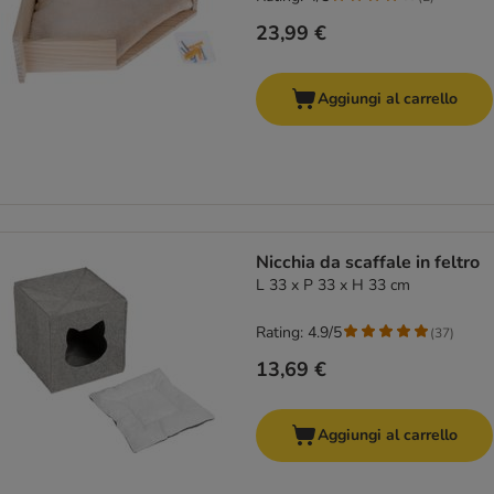
23,99 €
Aggiungi al carrello
Nicchia da scaffale in feltro
L 33 x P 33 x H 33 cm
Rating: 4.9/5
(
37
)
13,69 €
Aggiungi al carrello