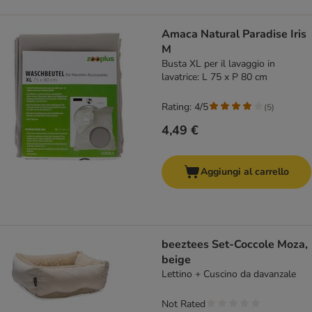
Amaca Natural Paradise Iris
M
Busta XL per il lavaggio in
lavatrice: L 75 x P 80 cm
Rating: 4/5
(
5
)
4,49 €
Aggiungi al carrello
beeztees Set-Coccole Moza,
beige
Lettino + Cuscino da davanzale
Not Rated