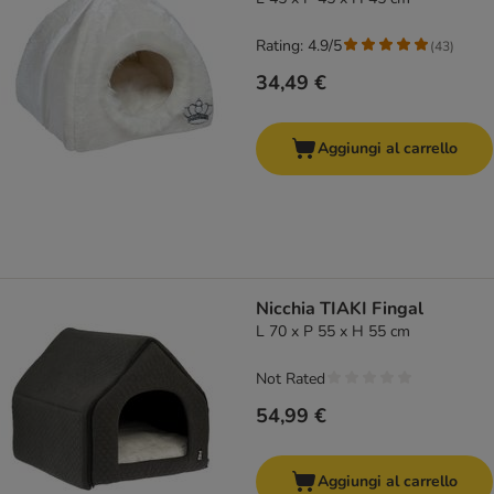
Rating: 4.9/5
(
43
)
34,49 €
Aggiungi al carrello
Nicchia TIAKI Fingal
L 70 x P 55 x H 55 cm
Not Rated
54,99 €
Aggiungi al carrello