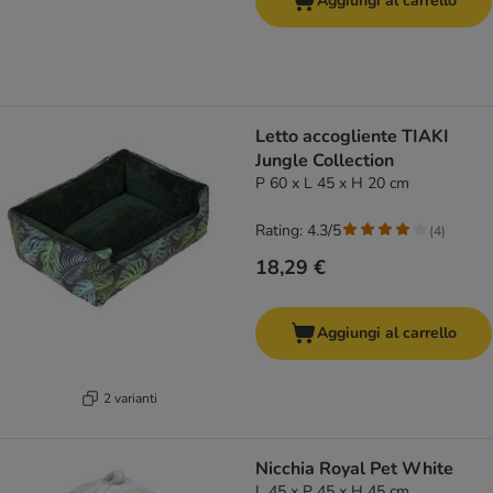
Aggiungi al carrello
Letto accogliente TIAKI
Jungle Collection
P 60 x L 45 x H 20 cm
Rating: 4.3/5
(
4
)
18,29 €
Aggiungi al carrello
2 varianti
Nicchia Royal Pet White
L 45 x P 45 x H 45 cm