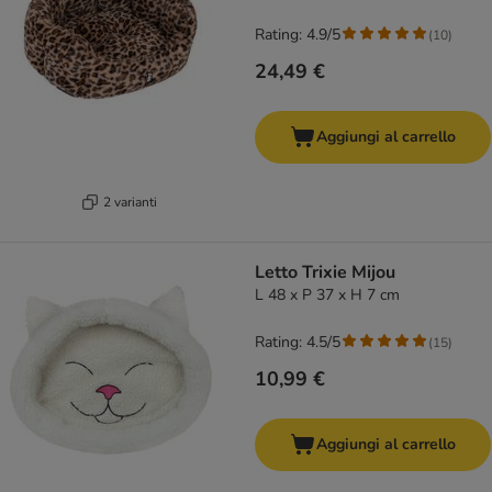
Rating: 4.9/5
(
10
)
24,49 €
Aggiungi al carrello
2 varianti
Letto Trixie Mijou
L 48 x P 37 x H 7 cm
Rating: 4.5/5
(
15
)
10,99 €
Aggiungi al carrello