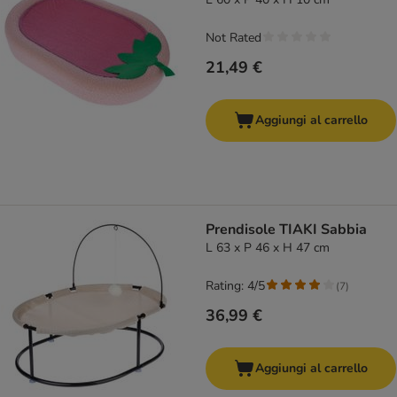
Not Rated
21,49 €
Aggiungi al carrello
Prendisole TIAKI Sabbia
L 63 x P 46 x H 47 cm
Rating: 4/5
(
7
)
36,99 €
Aggiungi al carrello