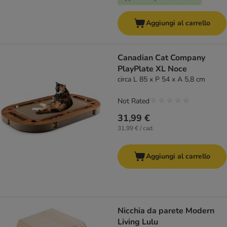
Aggiungi al carrello
Canadian Cat Company
PlayPlate XL Noce
circa L 85 x P 54 x A 5,8 cm
Not Rated
31,99 €
31,99 € / cad.
Aggiungi al carrello
Nicchia da parete Modern
Living Lulu