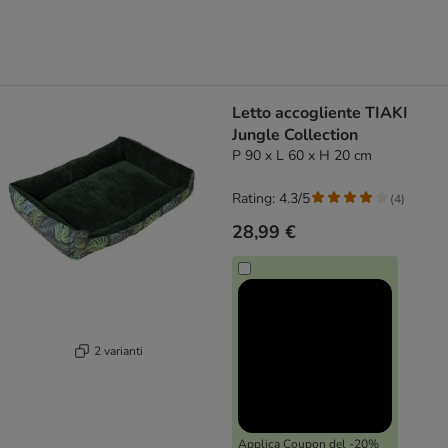
Letto accogliente TIAKI
Jungle Collection
P 90 x L 60 x H 20 cm
Rating: 4.3/5
(
4
)
28,99 €
2 varianti
Applica Coupon del -20%