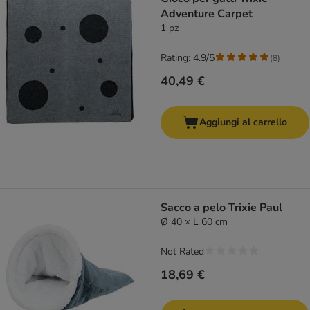
Adventure Carpet
1 pz
Rating: 4.9/5
(
8
)
40,49 €
Aggiungi al carrello
Sacco a pelo Trixie Paul
Ø 40 × L 60 cm
Not Rated
18,69 €