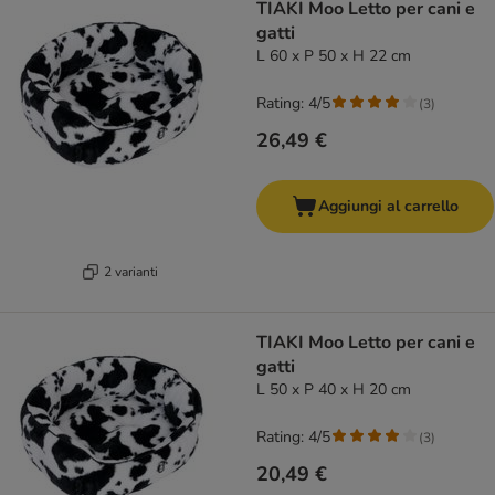
TIAKI Moo Letto per cani e
gatti
L 60 x P 50 x H 22 cm
Rating: 4/5
(
3
)
26,49 €
Aggiungi al carrello
2 varianti
TIAKI Moo Letto per cani e
gatti
L 50 x P 40 x H 20 cm
Rating: 4/5
(
3
)
20,49 €