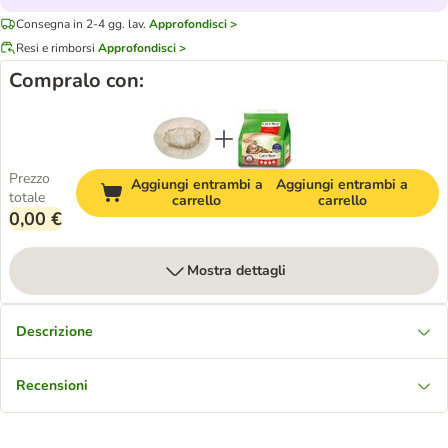
Consegna in 2-4 gg. lav.
Approfondisci >
Resi e rimborsi
Approfondisci >
Compralo con:
Prezzo
Aggiungi entrambi a
Aggiungi entrambi a
totale
carrello
carrello
0,00 €
Mostra dettagli
Descrizione
Recensioni