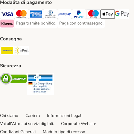
Modalità di pagamento
Paga con Visa. Payment Method
Paga con Mastercard. Payment Method
Paga con American Express. Payment Method
Paga con Diners Club. Payment Method
Paga con Postepay. Payment Method
Paga con PayPal. Payment Meth
Paga con Maestro. Paym
Apple Pay Payme
Google P
Paga tramite bonifico.
Paga con contrassegno.
Paga tramite bonifico. Payment Method
Paga con contrassegno. Payment Meth
Klarna Payment Method
Consegna
Poste Italiane. Shipping Method
InPost. Shipping Method
Sicurezza
Security
Security
Chi siamo
Carriera
Informazioni Legali
Vai all'Atto sui servizi digitali.
Corporate Website
Condizioni Generali
Modulo tipo di recesso