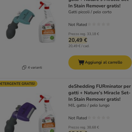
In Stain Remover gratis!
Gatti piccoli / pelo corto
Not Rated
Prezzo reg.
33,18 €
20,49 €
20,49 € / cad.
Aggiungi al carrello
4 varianti
ETERGENTE GRATIS!
deShedding FURminator per
gatti + Nature's Miracle Set-
In Stain Remover gratis!
M/L gatto / pelo lungo
Not Rated
Prezzo reg.
38,68 €