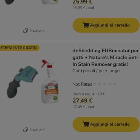
25,99 €
25,99 € / cad.
Aggiungi al carrello
4 varianti
ETERGENTE GRATIS!
deShedding FURminator per
gatti + Nature's Miracle Set-
In Stain Remover gratis!
Gatti piccoli / pelo lungo
Not Rated
Prezzo reg.
40,18 €
27,49 €
27,49 € / cad.
Aggiungi al carrello
4 varianti