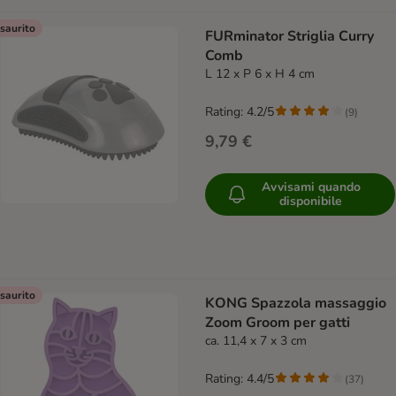
saurito
FURminator Striglia Curry
Comb
L 12 x P 6 x H 4 cm
Rating: 4.2/5
(
9
)
9,79 €
Avvisami quando
disponibile
saurito
KONG Spazzola massaggio
Zoom Groom per gatti
ca. 11,4 x 7 x 3 cm
Rating: 4.4/5
(
37
)