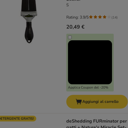
S
Rating: 3.9/5
(
14
)
20,49 €
Applica Coupon del -20%
Aggiungi al carrello
ETERGENTE GRATIS!
deShedding FURminator per
gatti + Nature's Miracle Set-