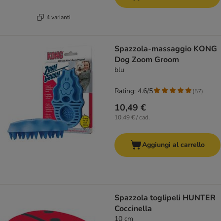
4 varianti
Spazzola-massaggio KONG
Dog Zoom Groom
blu
Rating: 4.6/5
(
57
)
10,49 €
10,49 € / cad.
Aggiungi al carrello
Spazzola toglipeli HUNTER
Coccinella
10 cm