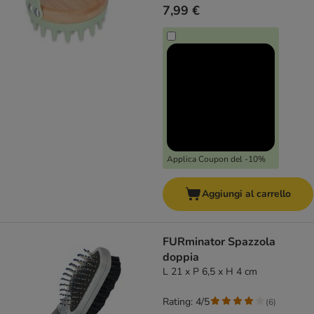
7,99 €
Applica Coupon del -10%
Aggiungi al carrello
FURminator Spazzola
doppia
L 21 x P 6,5 x H 4 cm
Rating: 4/5
(
6
)