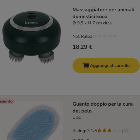
Massaggiatore per animali
domestici kooa
Ø 9,5 x H 7 cm circa
Not Rated
18,29 €
Aggiungi al carrello
saurito
Guanto doppio per la cura
del pelo
1 pz
Rating: 3.1/5
(
28
)