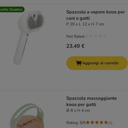
celta Zooplus
Spazzola a vapore kooa per
cani o gatti
P 20 x L 12 x H 7 cm
Not Rated
23,49 €
Aggiungi al carrello
Spazzola massaggiante
kooa per gatti
Ø 8 x H 4 cm
Rating: 5/5
(
2
)