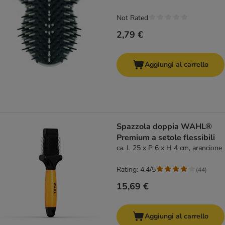
Not Rated
2,79 €
Aggiungi al carrello
Spazzola doppia WAHL®
Premium a setole flessibili
ca. L 25 x P 6 x H 4 cm, arancione
Rating: 4.4/5
(
44
)
15,69 €
Aggiungi al carrello