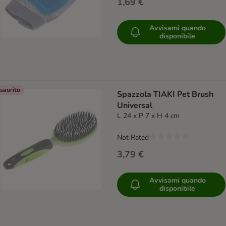
1,69 €
Avvisami quando
disponibile
saurito
Spazzola TIAKI Pet Brush
Universal
L 24 x P 7 x H 4 cm
Not Rated
3,79 €
Avvisami quando
disponibile