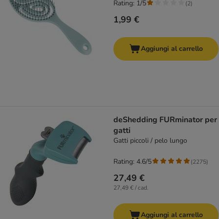
Rating: 1/5
(
2
)
1,99 €
Aggiungi al carrello
deShedding FURminator per
gatti
Gatti piccoli / pelo lungo
Rating: 4.6/5
(
2275
)
27,49 €
27,49 € / cad.
Aggiungi al carrello