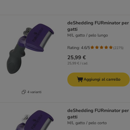
deShedding FURminator per
gatti
M/L gatto / pelo lungo
Rating: 4.6/5
(
2275
)
25,99 €
25,99 € / cad.
Aggiungi al carrello
4 varianti
deShedding FURminator per
gatti
M/L gatto / pelo corto