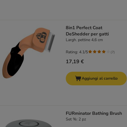
8in1 Perfect Coat
DeShedder per gatti
Largh. pettine 4,6 cm
Rating: 4.1/5
(
7
)
17,19 €
Aggiungi al carrello
FURminator Bathing Brush
Set %: 2 pz