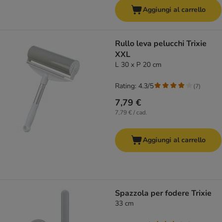
Aggiungi al carrello
Rullo leva pelucchi Trixie
XXL
L 30 x P 20 cm
Rating: 4.3/5
(
7
)
7,79 €
7,79 € / cad.
Aggiungi al carrello
Spazzola per fodere Trixie
33 cm