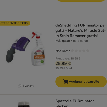
ETERGENTE GRATIS!
deShedding FURminator per
gatti + Nature's Miracle Set-
In Stain Remover gratis!
M/L gatto / pelo corto
Not Rated
Prezzo reg.
38,68 €
25,99 €
25,99 € / cad.
Aggiungi al carrello
4 varianti
Spazzola FURminator
Slicker