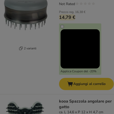
Not Rated
Prezzo reg.
16,38 €
14,79 €
2 varianti
Applica Coupon del -20%
Aggiungi al carrello
kooa Spazzola angolare per
gatto
ca. L 14,6 x P 12 x H 4,7 cm