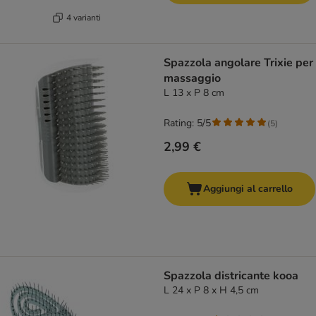
4 varianti
Spazzola angolare Trixie per
massaggio
L 13 x P 8 cm
Rating: 5/5
(
5
)
2,99 €
Aggiungi al carrello
Spazzola districante kooa
L 24 x P 8 x H 4,5 cm