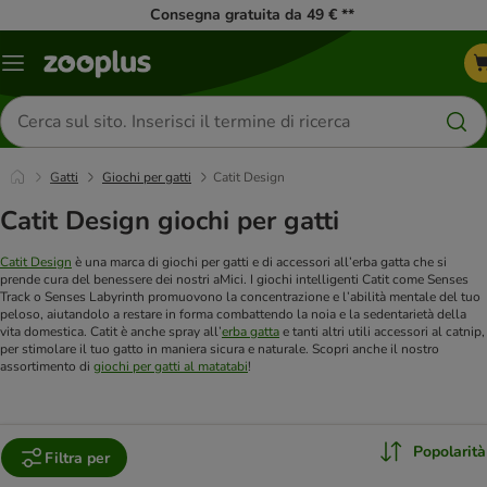
Consegna gratuita da 49 € **
Overview
catalogo
Cerca
prodotti
Gatti
Giochi per gatti
Catit Design
Catit Design giochi per gatti
Catit Design
è una marca di giochi per gatti e di accessori all’erba gatta che si
prende cura del benessere dei nostri aMici. I giochi intelligenti Catit come Senses
Track o Senses Labyrinth promuovono la concentrazione e l’abilità mentale del tuo
peloso, aiutandolo a restare in forma combattendo la noia e la sedentarietà della
vita domestica. Catit è anche spray all’
erba gatta
e tanti altri utili accessori al catnip,
per stimolare il tuo gatto in maniera sicura e naturale. Scopri anche il nostro
assortimento di
giochi per gatti al matatabi
!
Popolarità
Filtra per