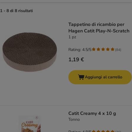
1 - 8 di 8 risultati
product items have been changed
Tappetino di ricambio per
Hagen Catit Play-N-Scratch
1 pz
Rating: 4.5/5
(
84
)
1,19 €
Aggiungi al carrello
Catit Creamy 4 x 10 g
Tonno