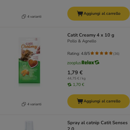
Aggiungi al carrello
4 varianti
Catit Creamy 4 x 10 g
Pollo & Agnello
Rating: 4.8/5
(
36
)
1,79 €
44,75 € / kg
1,70 €
Aggiungi al carrello
4 varianti
Spray al catnip Catit Senses
2.0