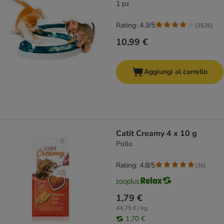
1 pz
Rating: 4.3/5
(
3536
)
10,99 €
Aggiungi al carrello
Catit Creamy 4 x 10 g
Pollo
Rating: 4.8/5
(
36
)
1,79 €
44,75 € / kg
1,70 €