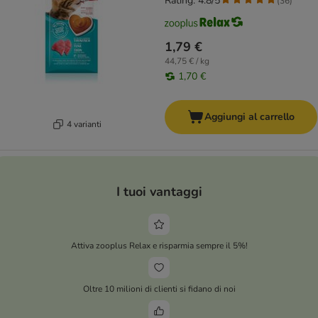
Rating: 4.8/5
(
36
)
1,79 €
44,75 € / kg
1,70 €
Aggiungi al carrello
4 varianti
I tuoi vantaggi
Attiva zooplus Relax e risparmia sempre il 5%!
Oltre 10 milioni di clienti si fidano di noi