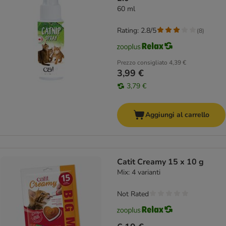
60 ml
Rating: 2.8/5
(
8
)
Prezzo consigliato
4,39 €
3,99 €
3,79 €
Aggiungi al carrello
Catit Creamy 15 x 10 g
Mix: 4 varianti
Not Rated