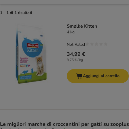
1 - 1 di 1 risultati
product items have been changed
Smølke Kitten
4 kg
Not Rated
34,99 €
8,75 € / kg
Aggiungi al carrello
Le migliori marche di croccantini per gatti su zooplus