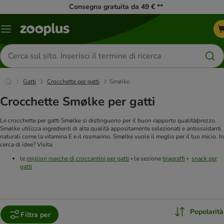
Consegna gratuita da 49 € **
Overview
catalogo
Cerca
prodotti
Gatti
Crocchette per gatti
Smølke
Crocchette Smølke per gatti
Le crocchette per gatti Smølke si distinguono per il buon rapporto qualità/prezzo.
Smølke utilizza ingredienti di alta qualità appositamente selezionati e antiossidanti
naturali come la vitamina E e il rosmarino. Smølke vuole il meglio per il tuo micio. In
cerca di idee? Visita:
le
migliori marche di croccantini per gatti
la sezione
tiragraffi
snack per
•
•
gatti
Popolarità
Filtra per