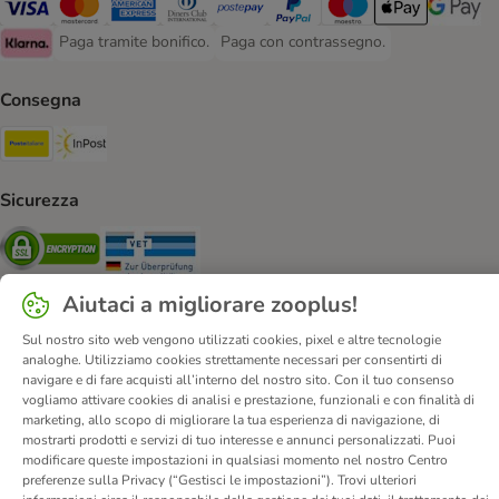
Paga con Visa. Payment Method
Paga con Mastercard. Payment Method
Paga con American Express. Payment Method
Paga con Diners Club. Payment Method
Paga con Postepay. Payment Method
Paga con PayPal. Payment Meth
Paga con Maestro. Paym
Apple Pay Payme
Google P
Paga tramite bonifico.
Paga con contrassegno.
Paga tramite bonifico. Payment Method
Paga con contrassegno. Payment Meth
Klarna Payment Method
Consegna
Poste Italiane. Shipping Method
InPost. Shipping Method
Sicurezza
Security
Security
Aiutaci a migliorare zooplus!
Sul nostro sito web vengono utilizzati cookies, pixel e altre tecnologie
analoghe. Utilizziamo cookies strettamente necessari per consentirti di
navigare e di fare acquisti all’interno del nostro sito. Con il tuo consenso
Chi siamo
Carriera
Informazioni Legali
vogliamo attivare cookies di analisi e prestazione, funzionali e con finalità di
Vai all'Atto sui servizi digitali.
Corporate Website
marketing, allo scopo di migliorare la tua esperienza di navigazione, di
mostrarti prodotti e servizi di tuo interesse e annunci personalizzati. Puoi
Condizioni Generali
Modulo tipo di recesso
modificare queste impostazioni in qualsiasi momento nel nostro Centro
Disposizioni ambientali & smaltimento
Contatto
preferenze sulla Privacy (“Gestisci le impostazioni”). Trovi ulteriori