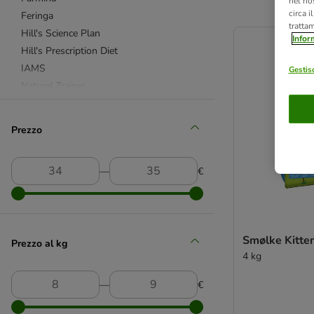
nel nos
circa i
Feringa
product items ha
tratta
Hill's Science Plan
Infor
Hill's Prescription Diet
IAMS
Gestisc
Natural Trainer
PURINA ONE
Purizon
Prezzo
Royal Canin
Royal Canin Razze
―
€
Royal Canin Feline Veterinary & Expert
Sanabelle
Schesir
Smilla
Smølke Kitte
Prezzo al kg
4 kg
4Vets
Advance Affinity
―
€
Advance Veterinary Diets