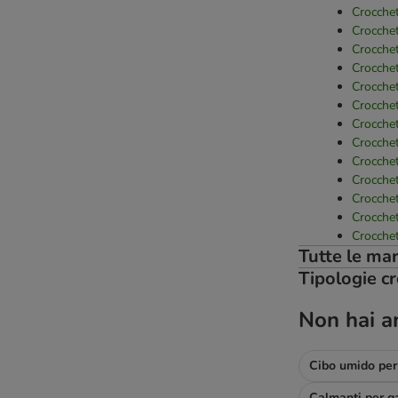
Felix
Crocchet
Fitmin
Crocchet
Forza10
Crocchet
Crocchet
Forza 10 Active Line
Crocche
PURINA Friskies
Crocche
GranataPet
Crocchet
Greenwoods
Crocchet
Happy Cat
Crocchet
Crocchet
Integra Protect di animonda
Crocchet
James Wellbeloved
Crocchet
Josera
Crocchet
Kattovit - dieta specifica
Tutte le mar
Kitty Cat
Tipologie cr
Leonardo
Libra
Non hai a
Lily's Kitchen
Lucky Lou
Cibo umido per 
MAC's
Calmanti per ga