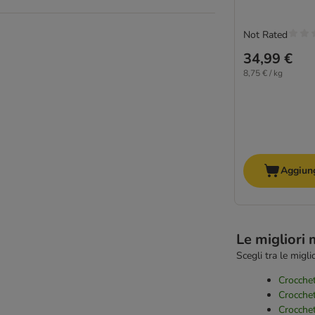
animonda
Applaws
Not Rated
Bosch
Bozita
34,99 €
Brekkies
8,75 € / kg
Brit
Calibra
Carnilove
Catit
Cat's Love
Aggiung
Concept for Life Veterinary Diet
Crave
Dolina Noteci
Encore
Le migliori 
Eukanuba
Scegli tra le migl
FairCat
Crocche
Farmina N&D
Crocchet
Farmina Vet Life
Crocche