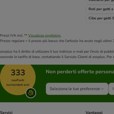
Markus-Mühle
mera Cats
Reti per gatti e
Monge
Cibo per gatti 
Natural Trainer
Nature's Variety
Nutriplus
Prezzi IVA incl. **
Visualizza condizioni.
Nutrivet
Prezzo regolare = il prezzo più basso che l'articolo ha avuto negli ultimi 
Oasy
zooplus ha il diritto di utilizzare il tuo indirizzo e-mail per l'invio di pu
Optimanova
secondo le tariffe di base, contattando il Servizio Clienti di zooplus. Per
Pan Mięsko
Perfect Fit
333
Non perderti offerte persona
Porta 21
Prolife
zooPunti
PURINA Cat Chow
iscrivendoti ora!
Seleziona le tue preferenze
PURINA PRO PLAN
PURINA PRO PLAN Veterinary Diets
Rosie's Farm
Royal Canin Feline
Servizi
Vantaggi