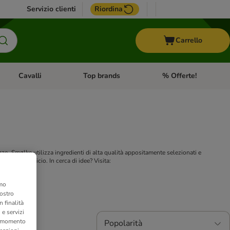
Servizio clienti
Riordina
Carrello
Cavalli
Top brands
% Offerte!
ccelli
Apri Menu Categoria: Acquaristica
Apri Menu Categoria: Cavalli
Apri Menu Categoria: T
zo. Smølke utilizza ingredienti di alta qualità appositamente selezionati e
per il tuo micio. In cerca di idee? Visita:
 per gatti
amo
nostro
 finalità
 e servizi
si momento
Popolarità