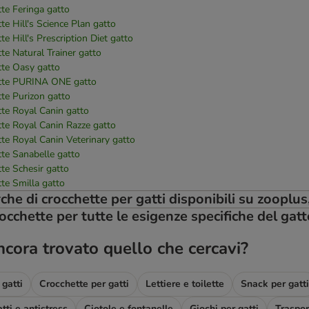
te Feringa gatto
te Hill's Science Plan gatto
te Hill's Prescription Diet gatto
te Natural Trainer gatto
tte Oasy gatto
tte PURINA ONE gatto
te Purizon gatto
te Royal Canin gatto
te Royal Canin Razze gatto
te Royal Canin Veterinary gatto
te Sanabelle gatto
te Schesir gatto
te Smilla gatto
che di crocchette per gatti disponibili su zooplus,
occhette per tutte le esigenze specifiche del gatt
ncora trovato quello che cercavi?
gatti
Crocchette per gatti
Lettiere e toilette
Snack per gatti
tti e antistress
Ciotole e fontanelle
Giochi per gatti
Trasport