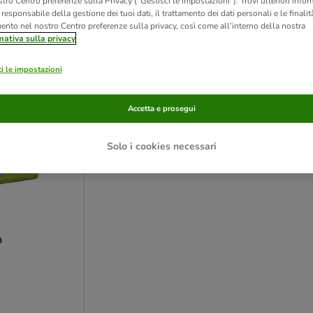
tro Centro preferenze sulla Privacy (“Gestisci le impostazioni”). Trovi ulteriori info
l responsabile della gestione dei tuoi dati, il trattamento dei dati personali e le finalità
ve been changed
mento nel nostro Centro preferenze sulla privacy, così come all’interno della nostra
mativa sulla privacy
i le impostazioni
Accetta e prosegui
Solo i cookies necessari
n