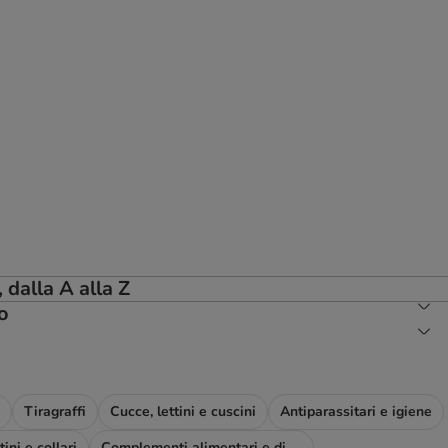
 dalla A alla Z
o
Tiragraffi
Cucce, lettini e cuscini
Antiparassitari e igiene
ini e collari
Complementi alimentari e diete