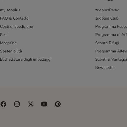
Simpsons Premium
Smilla Veterinary Diet
my zooplus
zooplusRelax
Smølke
FAQ & Contatto
zooplus Club
SPECIFIC Veterinary Diet
Costi di spedizione
Programma Fedel
Taste of the Wild
Resi
Programma di Affi
Thrive PremiumPlus
Magazine
Sconto Rifugi
Ultima - Affinity
Sostenibilità
Programma Alleva
Venandi Animal
Virbac Veterinary HPM
Etichettatura degli imballaggi
Sconti & Vantaggi
Whiskas
Newsletter
Wiejska Zagroda
Wild Freedom
WOW
Yarrah Bio
Crocchette per gatti 20 kg
Ziwi Peak
Senza cereali
Sterilised