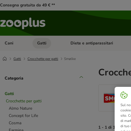
Consegna gratuita da 49 € **
Cani
Gatti
Diete e antiparassitari
Apri Menu Categoria: Cani
Apri Menu Categoria: Gatti
Gatti
Crocchette per gatti
Smølke
Crocche
Categoria
Gatti
Crocchette per gatti
Sul no
Almo Nature
cookies
Concept for Life
sito. C
di mark
Cosma
di tuo
1 - 1 di 1 risultati
Farmina