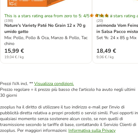
This is a stars rating area from zero to 5: 4/5
This is a stars rating 
(
198
)
(
20
)
Nature's Variety Paté No Grain 12 x 70 g
animonda Vom Feinst
umido gatto
in Salsa Pacco misto
Mix: Pollo, Pollo & Oca, Manzo & Pollo, Tac
Set %: 24 x 85 g Mix 1
chino
15,99 €
18,49 €
19,04 € / kg
9,06 € / kg
Prezzi IVA incl. **
Visualizza condizioni.
Prezzo regolare = il prezzo più basso che l'articolo ha avuto negli ultimi
30 giorni
zooplus ha il diritto di utilizzare il tuo indirizzo e-mail per l'invio di
pubblicità diretta relativa a propri prodotti o servizi simili. Puoi opporti in
qualsiasi momento senza sostenere alcun costo, se non quelli di
trasmissione secondo le tariffe di base, contattando il Servizio Clienti di
zooplus. Per maggiori informazioni:
Informativa sulla Privacy