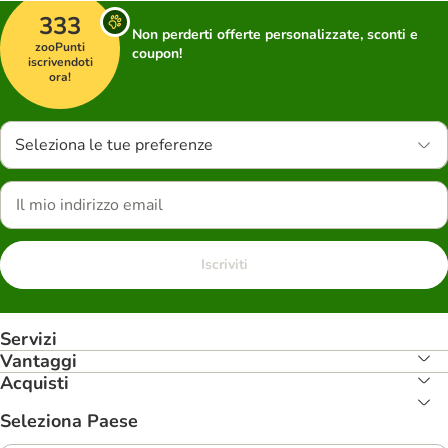
333
Non perderti offerte personalizzate, sconti e
zooPunti
coupon!
iscrivendoti
ora!
Seleziona le tue preferenze
Iscriviti
Servizi
Vantaggi
Acquisti
Seleziona Paese