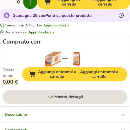
carrello
carrello
Guadagna 25 zooPunti su questo prodotto
Consegna in 2-4 gg. lav.
Approfondisci >
Resi e rimborsi
Approfondisci >
Compralo con:
Prezzo
Aggiungi entrambi a
Aggiungi entrambi a
totale
carrello
carrello
0,00 €
Mostra dettagli
Descrizione