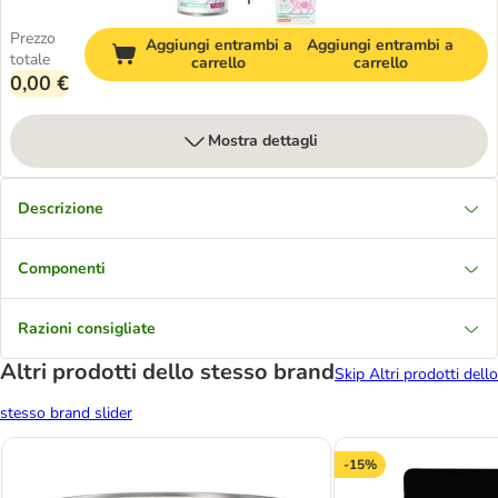
Prezzo
Aggiungi entrambi a
Aggiungi entrambi a
totale
carrello
carrello
0,00 €
Mostra dettagli
Descrizione
Componenti
Razioni consigliate
Altri prodotti dello stesso brand
Skip Altri prodotti dello
stesso brand slider
-15%