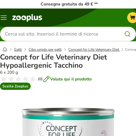
Consegna gratuita da 49 € **
Overview
catalogo
Cerca
prodotti
Gatti
Cibo umido per gatti
Concept for Life Veterinary Diet
Concep
Concept for Life Veterinary Diet
Hypoallergenic Tacchino
6 x 200 g
Valuta qui il prodotto
(
0
)
Scelta Zooplus