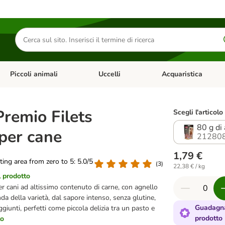
Cerca
prodotti
Piccoli animali
Uccelli
Acquaristica
Apri Menu Categoria: Diete e antiparassitari
Apri Menu Categoria: Piccoli animali
Apri Menu Categoria: U
Premio Filets
Scegli l'articolo
80 g di
per cane
21280
1,79 €
ating area from zero to 5: 5.0/5
(
3
)
22,38 € / kg
l prodotto
r cani ad altissimo contenuto di carne, con agnello
a della varietà, dal sapore intenso, senza glutine,
Guadagna
giunti, perfetti come piccola delizia tra un pasto e
prodotto
to