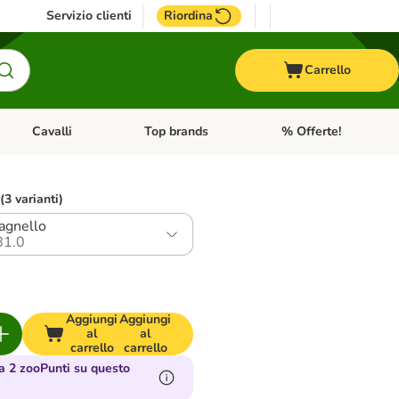
Servizio clienti
Riordina
Carrello
Cavalli
Top brands
% Offerte!
ccelli
Apri Menu Categoria: Acquaristica
Apri Menu Categoria: Cavalli
Apri Menu Categoria: T
 (3 varianti)
 agnello
81.0
Aggiungi
Aggiungi
al
al
carrello
carrello
 2 zooPunti su questo