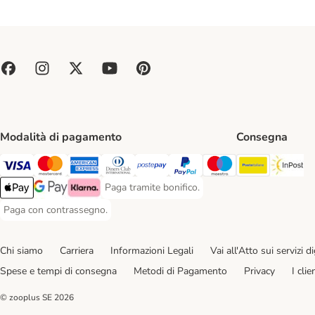
Modalità di pagamento
Consegna
Poste Ital
In
Paga con Visa. Payment Method
Paga con Mastercard. Payment Method
Paga con American Express. Payment Method
Paga con Diners Club. Payment Method
Paga con Postepay. Payment Method
Paga con PayPal. Payment Meth
Paga con Maestro. Paym
Paga tramite bonifico.
Paga tramite bonifico. Payment Method
Apple Pay Payment Method
Google Pay Payment Method
Klarna Payment Method
Paga con contrassegno.
Paga con contrassegno. Payment Method
Chi siamo
Carriera
Informazioni Legali
Vai all'Atto sui servizi dig
Spese e tempi di consegna
Metodi di Pagamento
Privacy
I cli
© zooplus SE
2026