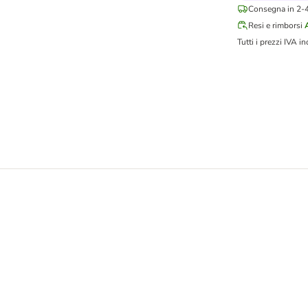
Consegna in 2-4 
Resi e rimborsi
Tutti i prezzi IVA in
 formaggio Snack per cane