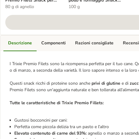
Premio Filets Snack per
pollo e formaggio Snack
cane
80 g di agnello
per cane
100 g
Descrizione
Componenti
Razioni consigliate
Recensi
I Trixie Premio Filets sono la ricompensa perfetta per il tuo cane. 
o di manzo, a seconda della varietà. Il loro sapore intenso e la loro c
Questi snack ricchi di proteine sono anche
privi di glutine
e di
zucc
Premio Filets sono un'aggiunta naturale e ben tollerata all'alimenta
Tutte le caratteristiche di Trixie Premio Fillets:
Gustosi bocconcini per cani:
Perfetta come piccola delizia tra un pasto e l'altro
Elevato contenuto di carne del 93%:
agnello o manzo a seconda d