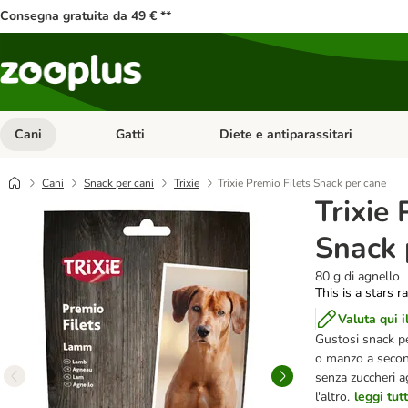
Consegna gratuita da 49 € **
Cani
Gatti
Diete e antiparassitari
Apri Menu Categoria: Cani
Apri Menu Categoria: Gatti
Cani
Snack per cani
Trixie
Trixie Premio Filets Snack per cane
Trixie 
Snack 
80 g di agnello
This is a stars r
Valuta qui i
Gustosi snack pe
o manzo a second
senza zuccheri ag
l'altro.
leggi tut