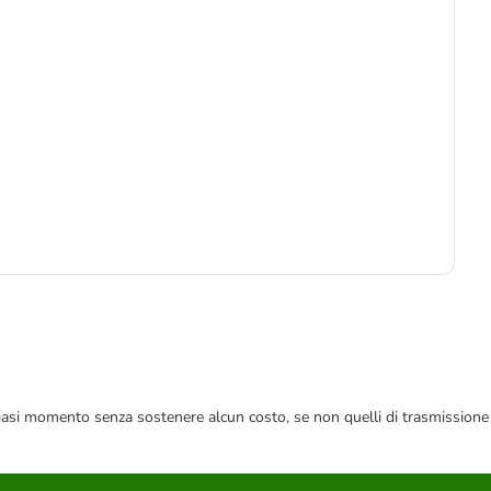
-5
1
48,
 qualsiasi momento senza sostenere alcun costo, se non quelli di trasmissione