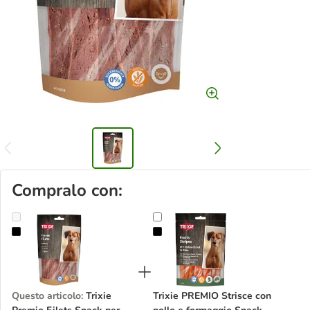
Compralo con:
Trixie Premio Filets Snack per cane
Trixie PREMIO Strisce con pollo e
Questo articolo
:
Trixie
Trixie PREMIO Strisce con