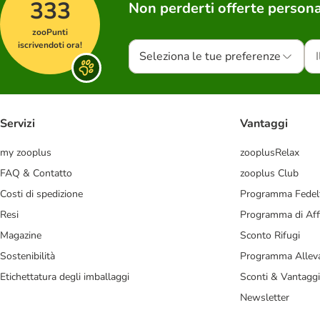
333
Non perderti offerte persona
zooPunti
iscrivendoti ora!
Seleziona le tue preferenze
Servizi
Vantaggi
my zooplus
zooplusRelax
FAQ & Contatto
zooplus Club
Costi di spedizione
Programma Fedel
Resi
Programma di Affi
Magazine
Sconto Rifugi
Sostenibilità
Programma Alleva
Etichettatura degli imballaggi
Sconti & Vantaggi
Newsletter