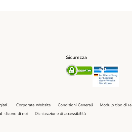
Sicurezza
iane. Shipping Method
Post. Shipping Method
Security
Securit
od
ent Method
itali.
Corporate Website
Condizioni Generali
Modulo tipo di r
enti dicono di noi
Dichiarazione di accessibilità