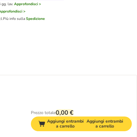
gg. lav.
Approfondisci >
Approfondisci >
cl.
Più info sulla
Spedizione
0,00 €
Prezzo totale
Aggiungi entrambi
Aggiungi entrambi
a carrello
a carrello