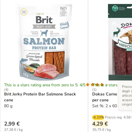
This is a stars rating area from zero to 5: 4/5
This is a stars rating 
Prezzo
(
4
)
(
1
)
degli 
Brit Jerky Protein Bar Salmone Snack
Dokas Carne di cerv
articol
cane
per cane
acquis
singo
80 g
Set %: 2 x 60 g
-6.33%
Prezzo reg.
4,58 
2,99 €
4,29 €
37,38 € / kg
35,75 € / kg