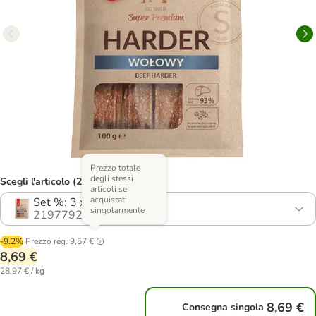
Prezzo totale
degli stessi
Scegli l'articolo (2 varianti)
articoli se
acquistati
Set %: 3 x 100 g
singolarmente
2197792.0
-9.2%
Prezzo reg.
9,57 €
8,69 €
28,97 € / kg
8,69 €
Consegna singola