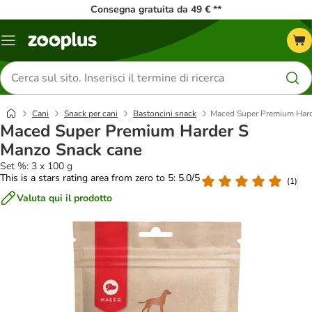
Consegna gratuita da 49 € **
Overview
catalogo
Cerca
prodotti
Cani
Snack per cani
Bastoncini snack
Maced Super Premium Hard
Maced Super Premium Harder S
Manzo Snack cane
Set %: 3 x 100 g
This is a stars rating area from zero to 5: 5.0/5
(
1
)
Valuta qui il prodotto