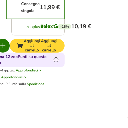
Consegna
11,99 €
singola
10,19 €
-15%
Aggiungi
Aggiungi
al
al
carrello
carrello
a 12 zooPunti su questo
o
4 gg. lav.
Approfondisci >
i
Approfondisci >
ncl.
Più info sulla
Spedizione