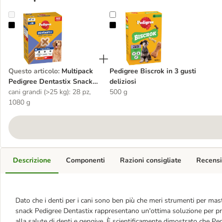
Multipack Pedigree Dentastix Snack per cani
Pedigree Biscrok in 3 gusti delizios
Questo articolo
:
Multipack
Pedigree Biscrok in 3 gusti
Pedigree Dentastix Snack
deliziosi
per cani
cani grandi (>25 kg): 28 pz,
500 g
1080 g
Descrizione
Componenti
Razioni consigliate
Recensi
Dato che i denti per i cani sono ben più che meri strumenti per masti
snack Pedigree Dentastix rappresentano un'ottima soluzione per pr
alla salute di denti e gengive. È scientificamente dimostrato che P