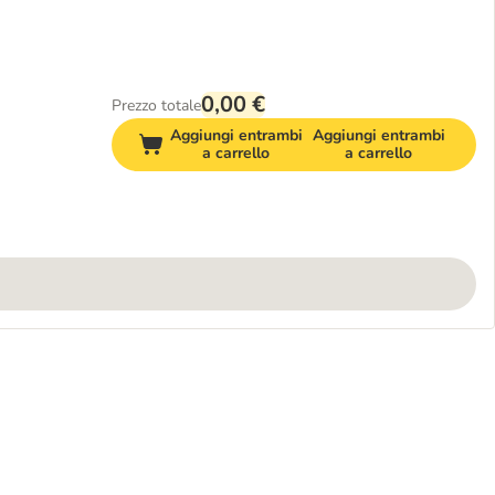
0,00 €
Prezzo totale
Aggiungi entrambi
Aggiungi entrambi
a carrello
a carrello