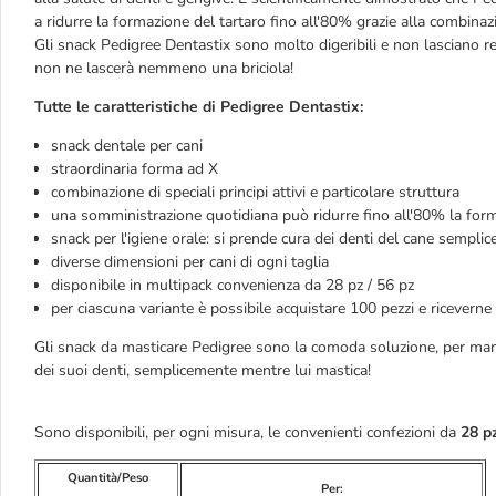
a ridurre la formazione del tartaro fino all'80% grazie alla combinazi
Gli snack Pedigree Dentastix sono molto digeribili e non lasciano re
non ne lascerà nemmeno una briciola!
Tutte le caratteristiche di Pedigree Dentastix:
snack dentale per cani
straordinaria forma ad X
combinazione di speciali principi attivi e particolare struttura
una somministrazione quotidiana può ridurre fino all'80% la form
snack per l'igiene orale: si prende cura dei denti del cane sempl
diverse dimensioni per cani di ogni taglia
disponibile in multipack convenienza da 28 pz / 56 pz
per ciascuna variante è possibile acquistare 100 pezzi e riceverne 
Gli snack da masticare Pedigree sono la comoda soluzione, per mant
dei suoi denti, semplicemente mentre lui mastica!
Sono disponibili, per ogni misura, le convenienti confezioni da
28 p
Quantità/Peso
Per: