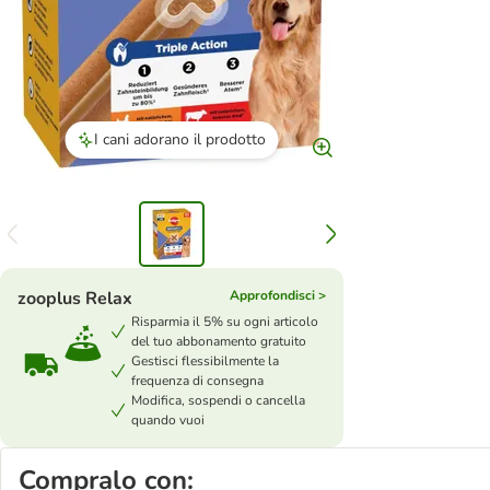
I cani adorano il prodotto
zooplus Relax
Approfondisci >
Risparmia il 5% su ogni articolo
del tuo abbonamento gratuito
Gestisci flessibilmente la
frequenza di consegna
Modifica, sospendi o cancella
quando vuoi
Compralo con: