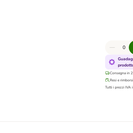
Guadagn
prodott
Consegna in 2-
Resi e rimbors
Tutti i prezzi IVA i