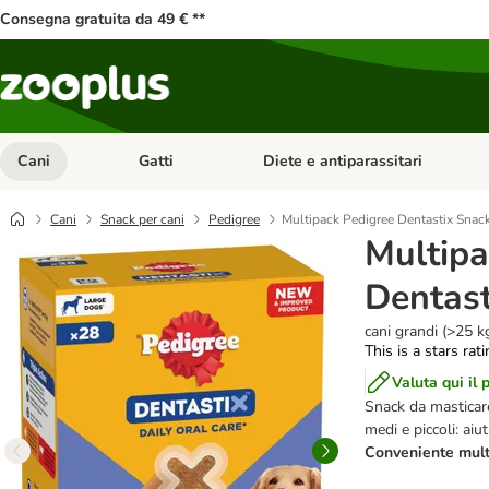
Consegna gratuita da 49 € **
Cani
Gatti
Diete e antiparassitari
Apri Menu Categoria: Cani
Apri Menu Categoria: Gatti
Cani
Snack per cani
Pedigree
Multipack Pedigree Dentastix Snack
Multipa
Dentast
cani grandi (>25 k
This is a stars rat
Valuta qui il 
Snack da masticare
medi e piccoli: aiu
Conveniente multi