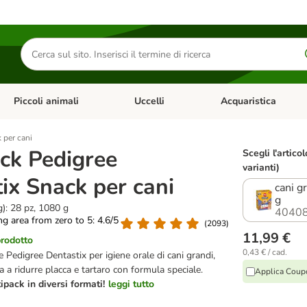
Cerca
prodotti
Piccoli animali
Uccelli
Acquaristica
Apri Menu Categoria: Diete e antiparassitari
Apri Menu Categoria: Piccoli animali
Apri Menu Categoria: U
 per cani
ck Pedigree
Scegli l'articol
varianti)
ix Snack per cani
cani g
g
g): 28 pz, 1080 g
40408
ing area from zero to 5: 4.6/5
(
2093
)
11,99 €
prodotto
0,43 € / cad.
 Pedigree Dentastix per igiene orale di cani grandi,
ta a ridurre placca e tartaro con formula speciale.
Applica Coup
pack in diversi formati!
leggi tutto