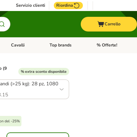
Servizio clienti
Riordina
Carrello
Cavalli
Top brands
% Offerte!
ccelli
Apri Menu Categoria: Acquaristica
Apri Menu Categoria: Cavalli
Apri Menu Categoria: T
o (9
% extra sconto disponibile
randi (>25 kg): 28 pz, 1080
.15
on del -25%