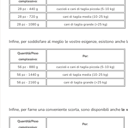
complessivo:
28 pz - 440 g
cuccioli e cani di taglia piccola (5-10 kg)
28 pz - 720 g
cani di taglia media (10-25 kg)
28 pz - 1080 g
cani di taglia grande (>25 kg)
Infine, per soddisfare al meglio le vostre esigenze, esistono anche 
Quantità/Peso
Per:
complessivo:
56 pz - 880 g
cuccioli e cani di taglia piccola (5-10 kg)
56 pz - 1440 g
cani di taglia media (10-25 kg)
56 pz - 2160 g
cani di taglia grande (>25 kg)
Infine, per farne una conveniente scorta, sono disponibili anche
le v
Quantità/Peso
Per:
complessivo: