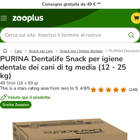
Consegna gratuita da 49 € **
Overview
catalogo
Cerca
prodotti
Cani
Snack per cani
Snack per l'igiene dentale
PURINA Dentalife S
PURINA Dentalife Snack per igiene
dentale dei cani di tg media (12 - 25
kg)
48 Stick (16 x 69 g)
This is a stars rating area from zero to 5: 4.9/5
(
249
)
Valuta qui il prodotto
Scelta Zooplus