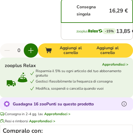
Consegna
16,29 €
singola
13,85 
-15%
Aggiungi al
Aggiungi al
carrello
carrello
Approfondisci >
zooplus Relax
Risparmia il 5% su ogni articolo del tuo abbonamento
gratuito
Gestisci flessibilmente la frequenza di consegna
Modifica, sospendi o cancella quando vuoi
Guadagna 16 zooPunti su questo prodotto
Consegna in 2-4 gg. lav.
Approfondisci >
Resi e rimborsi
Approfondisci >
Compralo con: