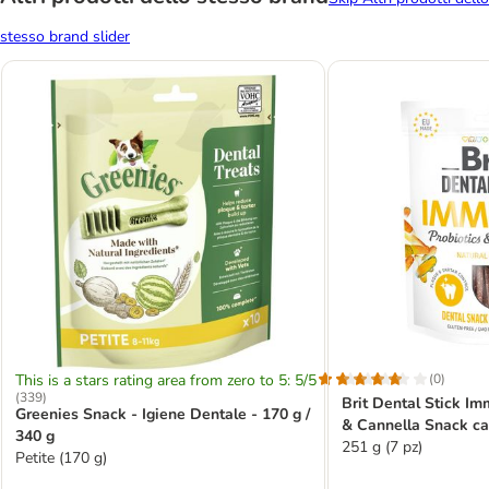
stesso brand slider
This is a stars rating area from zero to 5: 5/5
(
0
)
(
339
)
Brit Dental Stick Im
Greenies Snack - Igiene Dentale - 170 g /
& Cannella Snack c
340 g
251 g (7 pz)
Petite (170 g)