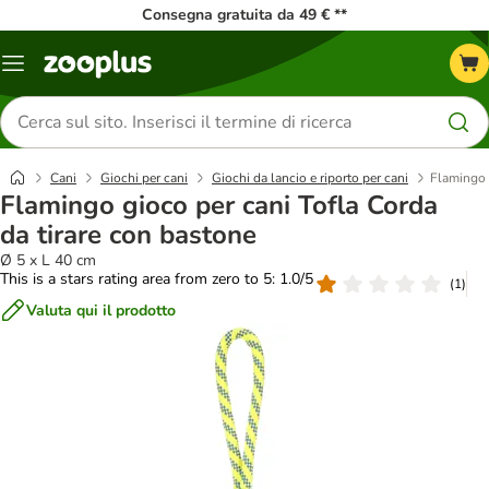
Consegna gratuita da 49 € **
Overview
catalogo
Cerca
prodotti
Cani
Giochi per cani
Giochi da lancio e riporto per cani
Flamingo 
Flamingo gioco per cani Tofla Corda
da tirare con bastone
Ø 5 x L 40 cm
This is a stars rating area from zero to 5: 1.0/5
(
1
)
Valuta qui il prodotto